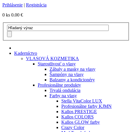
Prihlásenie
|
Registrácia
0 ks
0.00 €
Kaderníctvo
VLASOVÁ KOZMETIKA
Starostlivosť o vlasy
Zábaly a masky na vlasy
Šampóny na vlasy
Balzamy a kondicionéry
Profesionálne produkty
Trvalá ondulácia
Farby na vlasy
Stella VitaColor LUX
Profesionálne farby KJMN
Kallos PRESTIGE
Kallos COLORS
Kallos GLOW farby
Crazy Color