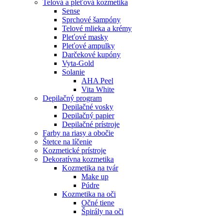
Telová a pleťová kozmetika
Sense
Sprchové šampóny
Telové mlieka a krémy
Pleťové masky
Pleťové ampulky
Darčekové kupóny
Vyta-Gold
Solanie
AHA Peel
Vita White
Depilačný program
Depilačné vosky
Depilačný papier
Depilačné prístroje
Farby na riasy a obočie
Štetce na líčenie
Kozmetické prístroje
Dekoratívna kozmetika
Kozmetika na tvár
Make up
Púdre
Kozmetika na oči
Očné tiene
Špirály na oči