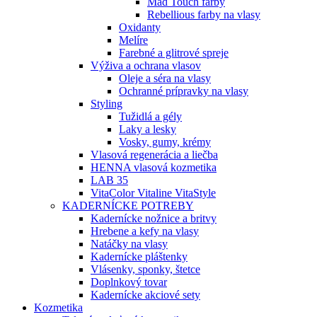
Mad Touch farby
Rebellious farby na vlasy
Oxidanty
Melíre
Farebné a glitrové spreje
Výživa a ochrana vlasov
Oleje a séra na vlasy
Ochranné prípravky na vlasy
Styling
Tužidlá a gély
Laky a lesky
Vosky, gumy, krémy
Vlasová regenerácia a liečba
HENNA vlasová kozmetika
LAB 35
VitaColor Vitaline VitaStyle
KADERNÍCKE POTREBY
Kadernícke nožnice a britvy
Hrebene a kefy na vlasy
Natáčky na vlasy
Kadernícke pláštenky
Vlásenky, sponky, štetce
Doplnkový tovar
Kadernícke akciové sety
Kozmetika