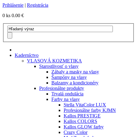
Prihlásenie
|
Registrácia
0 ks
0.00 €
Kaderníctvo
VLASOVÁ KOZMETIKA
Starostlivosť o vlasy
Zábaly a masky na vlasy
Šampóny na vlasy
Balzamy a kondicionéry
Profesionálne produkty
Trvalá ondulácia
Farby na vlasy
Stella VitaColor LUX
Profesionálne farby KJMN
Kallos PRESTIGE
Kallos COLORS
Kallos GLOW farby
Crazy Color