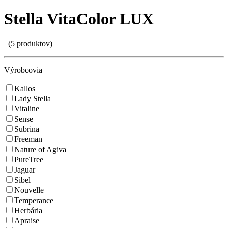
Stella VitaColor LUX
(5 produktov)
Výrobcovia
Kallos
Lady Stella
Vitaline
Sense
Subrina
Freeman
Nature of Agiva
PureTree
Jaguar
Sibel
Nouvelle
Temperance
Herbária
Apraise