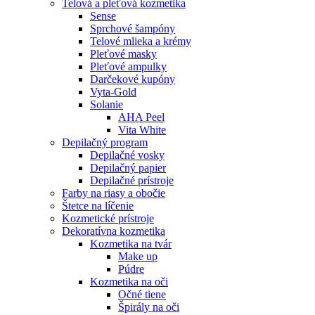
Telová a pleťová kozmetika
Sense
Sprchové šampóny
Telové mlieka a krémy
Pleťové masky
Pleťové ampulky
Darčekové kupóny
Vyta-Gold
Solanie
AHA Peel
Vita White
Depilačný program
Depilačné vosky
Depilačný papier
Depilačné prístroje
Farby na riasy a obočie
Štetce na líčenie
Kozmetické prístroje
Dekoratívna kozmetika
Kozmetika na tvár
Make up
Púdre
Kozmetika na oči
Očné tiene
Špirály na oči