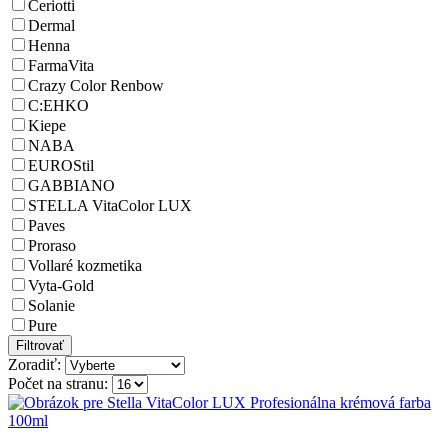
Ceriotti
Dermal
Henna
FarmaVita
Crazy Color Renbow
C:EHKO
Kiepe
NABA
EUROStil
GABBIANO
STELLA VitaColor LUX
Paves
Proraso
Vollaré kozmetika
Vyta-Gold
Solanie
Pure
Zoradiť:
Počet na stranu: