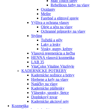
Mad Touch farby
Rebellious farby na vlasy
Oxidanty
Melíre
Farebné a glitrové spreje
Výživa a ochrana vlasov
Oleje a séra na vlasy
Ochranné prípravky na vlasy
Styling
Tužidlá a gély
Laky a lesky
Vosky, gumy, krémy
Vlasová regenerácia a liečba
HENNA vlasová kozmetika
LAB 35
VitaColor Vitaline VitaStyle
KADERNÍCKE POTREBY
Kadernícke nožnice a britvy
Hrebene a kefy na vlasy
Natáčky na vlasy
Kadernícke pláštenky
Vlásenky, sponky, štetce
Doplnkový tovar
Kadernícke akciové sety
Kozmetika