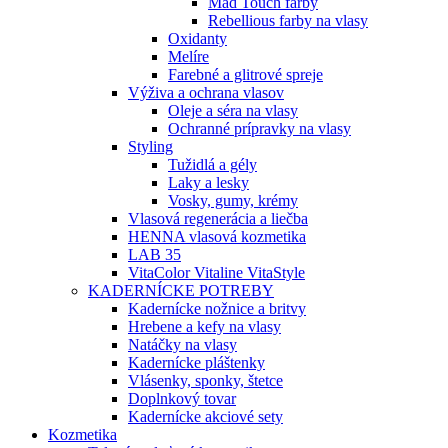
Mad Touch farby
Rebellious farby na vlasy
Oxidanty
Melíre
Farebné a glitrové spreje
Výživa a ochrana vlasov
Oleje a séra na vlasy
Ochranné prípravky na vlasy
Styling
Tužidlá a gély
Laky a lesky
Vosky, gumy, krémy
Vlasová regenerácia a liečba
HENNA vlasová kozmetika
LAB 35
VitaColor Vitaline VitaStyle
KADERNÍCKE POTREBY
Kadernícke nožnice a britvy
Hrebene a kefy na vlasy
Natáčky na vlasy
Kadernícke pláštenky
Vlásenky, sponky, štetce
Doplnkový tovar
Kadernícke akciové sety
Kozmetika