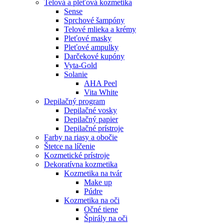
Telová a pleťová kozmetika
Sense
Sprchové šampóny
Telové mlieka a krémy
Pleťové masky
Pleťové ampulky
Darčekové kupóny
Vyta-Gold
Solanie
AHA Peel
Vita White
Depilačný program
Depilačné vosky
Depilačný papier
Depilačné prístroje
Farby na riasy a obočie
Štetce na líčenie
Kozmetické prístroje
Dekoratívna kozmetika
Kozmetika na tvár
Make up
Púdre
Kozmetika na oči
Očné tiene
Špirály na oči