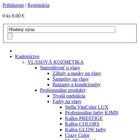
Prihlásenie
|
Registrácia
0 ks
0.00 €
Kaderníctvo
VLASOVÁ KOZMETIKA
Starostlivosť o vlasy
Zábaly a masky na vlasy
Šampóny na vlasy
Balzamy a kondicionéry
Profesionálne produkty
Trvalá ondulácia
Farby na vlasy
Stella VitaColor LUX
Profesionálne farby KJMN
Kallos PRESTIGE
Kallos COLORS
Kallos GLOW farby
Crazy Color