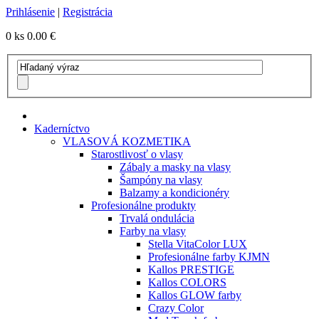
Prihlásenie
|
Registrácia
0 ks
0.00 €
Kaderníctvo
VLASOVÁ KOZMETIKA
Starostlivosť o vlasy
Zábaly a masky na vlasy
Šampóny na vlasy
Balzamy a kondicionéry
Profesionálne produkty
Trvalá ondulácia
Farby na vlasy
Stella VitaColor LUX
Profesionálne farby KJMN
Kallos PRESTIGE
Kallos COLORS
Kallos GLOW farby
Crazy Color