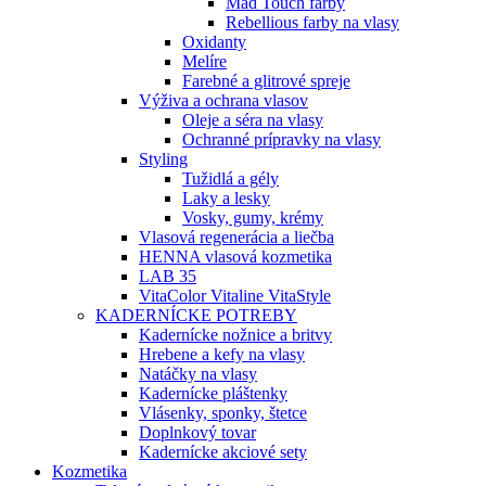
Mad Touch farby
Rebellious farby na vlasy
Oxidanty
Melíre
Farebné a glitrové spreje
Výživa a ochrana vlasov
Oleje a séra na vlasy
Ochranné prípravky na vlasy
Styling
Tužidlá a gély
Laky a lesky
Vosky, gumy, krémy
Vlasová regenerácia a liečba
HENNA vlasová kozmetika
LAB 35
VitaColor Vitaline VitaStyle
KADERNÍCKE POTREBY
Kadernícke nožnice a britvy
Hrebene a kefy na vlasy
Natáčky na vlasy
Kadernícke pláštenky
Vlásenky, sponky, štetce
Doplnkový tovar
Kadernícke akciové sety
Kozmetika