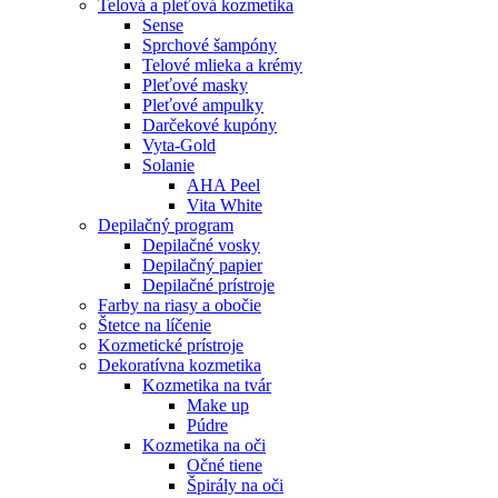
Telová a pleťová kozmetika
Sense
Sprchové šampóny
Telové mlieka a krémy
Pleťové masky
Pleťové ampulky
Darčekové kupóny
Vyta-Gold
Solanie
AHA Peel
Vita White
Depilačný program
Depilačné vosky
Depilačný papier
Depilačné prístroje
Farby na riasy a obočie
Štetce na líčenie
Kozmetické prístroje
Dekoratívna kozmetika
Kozmetika na tvár
Make up
Púdre
Kozmetika na oči
Očné tiene
Špirály na oči