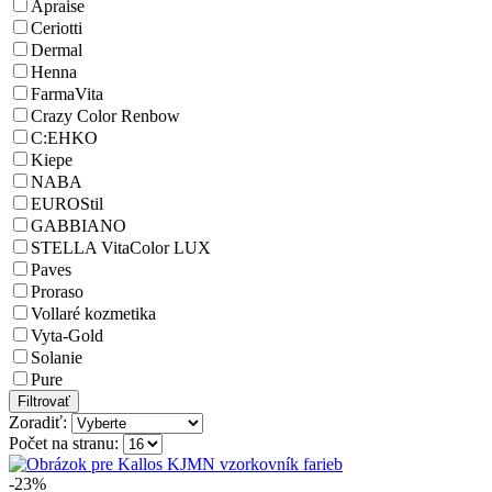
Apraise
Ceriotti
Dermal
Henna
FarmaVita
Crazy Color Renbow
C:EHKO
Kiepe
NABA
EUROStil
GABBIANO
STELLA VitaColor LUX
Paves
Proraso
Vollaré kozmetika
Vyta-Gold
Solanie
Pure
Zoradiť:
Počet na stranu:
-23%