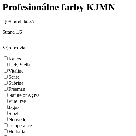
Profesionálne farby KJMN
(95 produktov)
Strana
1/6
Výrobcovia
Kallos
Lady Stella
Vitaline
Sense
Subrina
Freeman
Nature of Agiva
PureTree
Jaguar
Sibel
Nouvelle
Temperance
Herbária