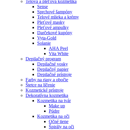
Telová a pleťová kozmetika
Sense
Sprchové šampóny
Telové mlieka a krémy
Pleťové masky
Pleťové ampulky
Darčekové kupóny
Vyta-Gold
Solanie
AHA Peel
Vita White
Depilačný program
Depilačné vosky
Depilačný papier
Depilačné prístroje
Farby na riasy a obočie
Štetce na líčenie
Kozmetické prístroje
Dekoratívna kozmetika
Kozmetika na tvár
Make up
Púdre
Kozmetika na oči
Očné tiene
Špirály na oči