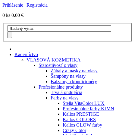
Prihlásenie
|
Registrácia
0 ks
0.00 €
Kaderníctvo
VLASOVÁ KOZMETIKA
Starostlivosť o vlasy
Zábaly a masky na vlasy
Šampóny na vlasy
Balzamy a kondicionéry
Profesionálne produkty
Trvalá ondulácia
Farby na vlasy
Stella VitaColor LUX
Profesionálne farby KJMN
Kallos PRESTIGE
Kallos COLORS
Kallos GLOW farby
Crazy Color