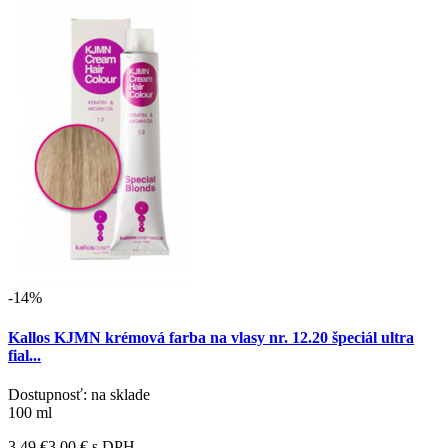
-14%
Kallos KJMN krémová farba na vlasy nr. 12.20 špeciál ultra
fial...
Dostupnosť: na sklade
100 ml
3.49 €
3.00 €
s DPH