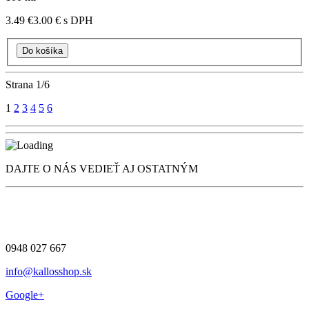
3.49 €
3.00 €
s DPH
Strana
1/6
1
2
3
4
5
6
DAJTE O NÁS VEDIEŤ AJ OSTATNÝM
0948 027 667
info@kallosshop.sk
Google+