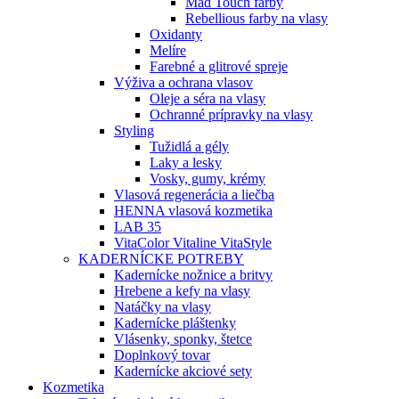
Mad Touch farby
Rebellious farby na vlasy
Oxidanty
Melíre
Farebné a glitrové spreje
Výživa a ochrana vlasov
Oleje a séra na vlasy
Ochranné prípravky na vlasy
Styling
Tužidlá a gély
Laky a lesky
Vosky, gumy, krémy
Vlasová regenerácia a liečba
HENNA vlasová kozmetika
LAB 35
VitaColor Vitaline VitaStyle
KADERNÍCKE POTREBY
Kadernícke nožnice a britvy
Hrebene a kefy na vlasy
Natáčky na vlasy
Kadernícke pláštenky
Vlásenky, sponky, štetce
Doplnkový tovar
Kadernícke akciové sety
Kozmetika