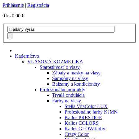
Prihlásenie
|
Registrácia
0 ks
0.00 €
Kaderníctvo
VLASOVÁ KOZMETIKA
Starostlivosť o vlasy
Zábaly a masky na vlasy
Šampóny na vlasy
Balzamy a kondicionéry
Profesionálne produkty
Trvalá ondulácia
Farby na vlasy
Stella VitaColor LUX
Profesionálne farby KJMN
Kallos PRESTIGE
Kallos COLORS
Kallos GLOW farby
Crazy Color