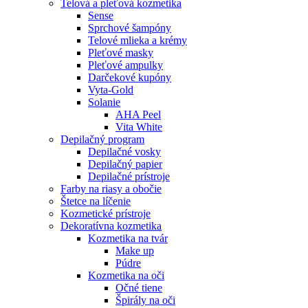
Telová a pleťová kozmetika
Sense
Sprchové šampóny
Telové mlieka a krémy
Pleťové masky
Pleťové ampulky
Darčekové kupóny
Vyta-Gold
Solanie
AHA Peel
Vita White
Depilačný program
Depilačné vosky
Depilačný papier
Depilačné prístroje
Farby na riasy a obočie
Štetce na líčenie
Kozmetické prístroje
Dekoratívna kozmetika
Kozmetika na tvár
Make up
Púdre
Kozmetika na oči
Očné tiene
Špirály na oči