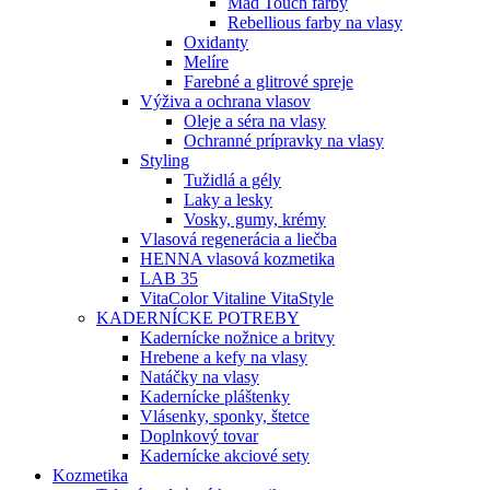
Mad Touch farby
Rebellious farby na vlasy
Oxidanty
Melíre
Farebné a glitrové spreje
Výživa a ochrana vlasov
Oleje a séra na vlasy
Ochranné prípravky na vlasy
Styling
Tužidlá a gély
Laky a lesky
Vosky, gumy, krémy
Vlasová regenerácia a liečba
HENNA vlasová kozmetika
LAB 35
VitaColor Vitaline VitaStyle
KADERNÍCKE POTREBY
Kadernícke nožnice a britvy
Hrebene a kefy na vlasy
Natáčky na vlasy
Kadernícke pláštenky
Vlásenky, sponky, štetce
Doplnkový tovar
Kadernícke akciové sety
Kozmetika