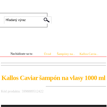
|
Prihlásenie
Registrácia
0 ks
0.00 €
Nachádzate sa tu:
Úvod
Šampóny na...
Kallos Cavia...
Kallos Caviar šampón na vlasy 1000 ml
Kód produktu: 5998889512422