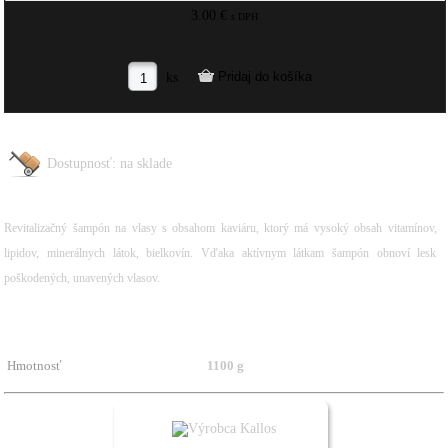
3.00 €
s DPH
ks
Dostupnosť:
na sklade
Revitalizačný šampón na vlasy s obsahom kaviáru, ktorý má vysoký obsah vitamínov,
lipidov, minerálnych látok, bielkovín. Vďaka aktívnym látkam šampón obnoví lesk
poškodených, unavených vlasov.
Hmotnosť
1100 g