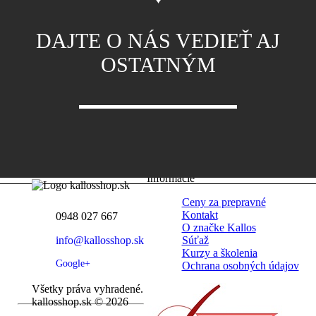
DAJTE O NÁS VEDIEŤ AJ
OSTATNÝM
Informácie
Ceny za prepravné
Kontakt
0948 027 667
O značke Kallos
info@kallosshop.sk
Súťaž
Kurzy a školenia
Google+
Ochrana osobných údajov
Všetky práva vyhradené.
kallosshop.sk © 2026