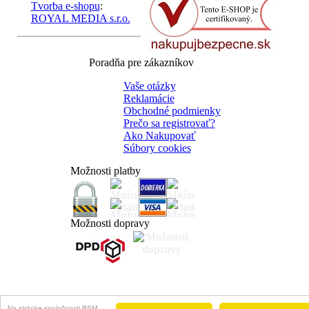
Tvorba e-shopu
:
ROYAL MEDIA s.r.o.
Poradňa pre zákazníkov
Vaše otázky
Reklamácie
Obchodné podmienky
Prečo sa registrovať?
Ako Nakupovať
Súbory cookies
Možnosti platby
Možnosti dopravy
Na stránke spoločnosti BSM