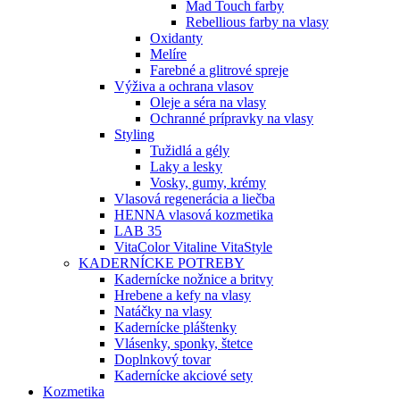
Mad Touch farby
Rebellious farby na vlasy
Oxidanty
Melíre
Farebné a glitrové spreje
Výživa a ochrana vlasov
Oleje a séra na vlasy
Ochranné prípravky na vlasy
Styling
Tužidlá a gély
Laky a lesky
Vosky, gumy, krémy
Vlasová regenerácia a liečba
HENNA vlasová kozmetika
LAB 35
VitaColor Vitaline VitaStyle
KADERNÍCKE POTREBY
Kadernícke nožnice a britvy
Hrebene a kefy na vlasy
Natáčky na vlasy
Kadernícke pláštenky
Vlásenky, sponky, štetce
Doplnkový tovar
Kadernícke akciové sety
Kozmetika