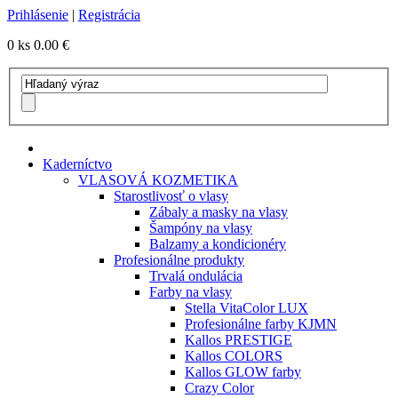
Prihlásenie
|
Registrácia
0 ks
0.00 €
Kaderníctvo
VLASOVÁ KOZMETIKA
Starostlivosť o vlasy
Zábaly a masky na vlasy
Šampóny na vlasy
Balzamy a kondicionéry
Profesionálne produkty
Trvalá ondulácia
Farby na vlasy
Stella VitaColor LUX
Profesionálne farby KJMN
Kallos PRESTIGE
Kallos COLORS
Kallos GLOW farby
Crazy Color