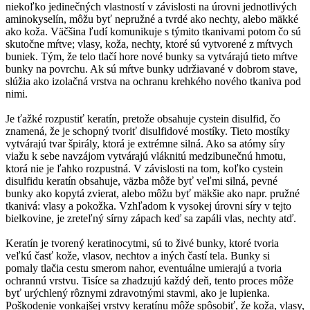
niekoľko jedinečných vlastností v závislosti na úrovni jednotlivých
aminokyselín, môžu byť nepružné a tvrdé ako nechty, alebo mäkké
ako koža. Väčšina ľudí komunikuje s týmito tkanivami potom čo sú
skutočne mŕtve; vlasy, koža, nechty, ktoré sú vytvorené z mŕtvych
buniek. Tým, že telo tlačí hore nové bunky sa vytvárajú tieto mŕtve
bunky na povrchu. Ak sú mŕtve bunky udržiavané v dobrom stave,
slúžia ako izolačná vrstva na ochranu krehkého nového tkaniva pod
nimi.
Je ťažké rozpustiť keratín, pretože obsahuje cystein disulfid, čo
znamená, že je schopný tvoriť disulfidové mostíky. Tieto mostíky
vytvárajú tvar špirály, ktorá je extrémne silná. Ako sa atómy síry
viažu k sebe navzájom vytvárajú vláknitú medzibunečnú hmotu,
ktorá nie je ľahko rozpustná. V závislosti na tom, koľko cystein
disulfidu keratín obsahuje, väzba môže byť veľmi silná, pevné
bunky ako kopytá zvierat, alebo môžu byť mäkšie ako napr. pružné
tkanivá: vlasy a pokožka. Vzhľadom k vysokej úrovni síry v tejto
bielkovine, je zreteľný sírny zápach keď sa zapáli vlas, nechty atď.
Keratín je tvorený keratinocytmi, sú to živé bunky, ktoré tvoria
veľkú časť kože, vlasov, nechtov a iných častí tela. Bunky si
pomaly tlačia cestu smerom nahor, eventuálne umierajú a tvoria
ochrannú vrstvu. Tisíce sa zhadzujú každý deň, tento proces môže
byť urýchlený rôznymi zdravotnými stavmi, ako je lupienka.
Poškodenie vonkajšej vrstvy keratínu môže spôsobiť, že koža, vlasy,