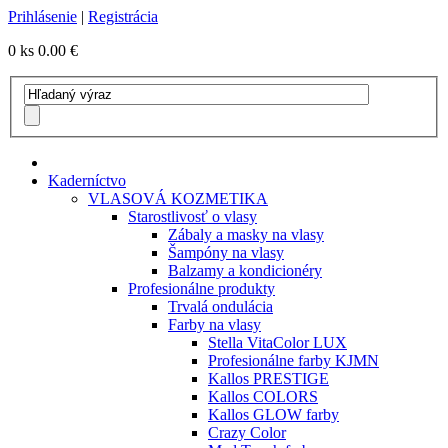
Prihlásenie
|
Registrácia
0 ks
0.00 €
Kaderníctvo
VLASOVÁ KOZMETIKA
Starostlivosť o vlasy
Zábaly a masky na vlasy
Šampóny na vlasy
Balzamy a kondicionéry
Profesionálne produkty
Trvalá ondulácia
Farby na vlasy
Stella VitaColor LUX
Profesionálne farby KJMN
Kallos PRESTIGE
Kallos COLORS
Kallos GLOW farby
Crazy Color