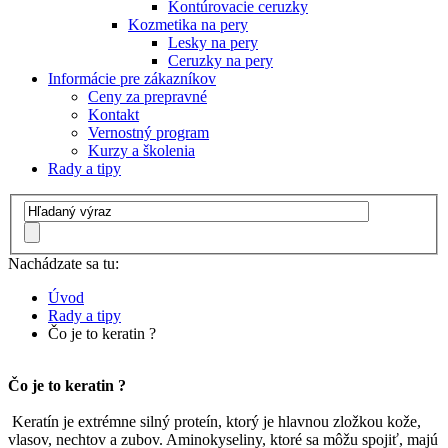
Kontúrovacie ceruzky
Kozmetika na pery
Lesky na pery
Ceruzky na pery
Informácie pre zákazníkov
Ceny za prepravné
Kontakt
Vernostný program
Kurzy a školenia
Rady a tipy
Nachádzate sa tu:
Úvod
Rady a tipy
Čo je to keratin ?
Čo je to keratin ?
Keratín je extrémne silný proteín, ktorý je hlavnou zložkou kože,
vlasov, nechtov a zubov. Aminokyseliny, ktoré sa môžu spojiť, majú