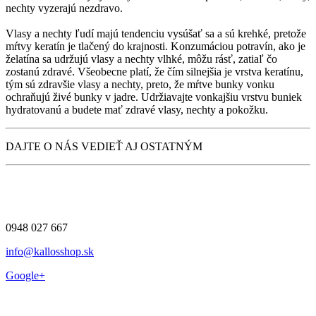
nechty vyzerajú nezdravo.
Vlasy a nechty ľudí majú tendenciu vysúšať sa a sú krehké, pretože
mŕtvy keratín je tlačený do krajnosti. Konzumáciou potravín, ako je
želatína sa udržujú vlasy a nechty vlhké, môžu rásť, zatiaľ čo
zostanú zdravé. Všeobecne platí, že čím silnejšia je vrstva keratínu,
tým sú zdravšie vlasy a nechty, preto, že mŕtve bunky vonku
ochraňujú živé bunky v jadre. Udržiavajte vonkajšiu vrstvu buniek
hydratovanú a budete mať zdravé vlasy, nechty a pokožku.
DAJTE O NÁS VEDIEŤ AJ OSTATNÝM
0948 027 667
info@kallosshop.sk
Google+