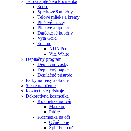
Telová a pleťová kozmetika
Sense
Sprchové šampóny
Telové mlieka a krémy
Pleťové masky
Pleťové ampulky
Darčekové kupóny
Vyta-Gold
Solanie
AHA Peel
Vita White
Depilačný program
Depilačné vosky
Depilačný papier
Depilačné prístroje
Farby na riasy a obočie
Štetce na líčenie
Kozmetické prístroje
Dekoratívna kozmetika
Kozmetika na tvár
Make up
Púdre
Kozmetika na oči
Očné tiene
Špirály na oči