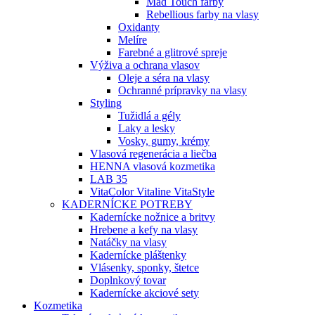
Mad Touch farby
Rebellious farby na vlasy
Oxidanty
Melíre
Farebné a glitrové spreje
Výživa a ochrana vlasov
Oleje a séra na vlasy
Ochranné prípravky na vlasy
Styling
Tužidlá a gély
Laky a lesky
Vosky, gumy, krémy
Vlasová regenerácia a liečba
HENNA vlasová kozmetika
LAB 35
VitaColor Vitaline VitaStyle
KADERNÍCKE POTREBY
Kadernícke nožnice a britvy
Hrebene a kefy na vlasy
Natáčky na vlasy
Kadernícke pláštenky
Vlásenky, sponky, štetce
Doplnkový tovar
Kadernícke akciové sety
Kozmetika