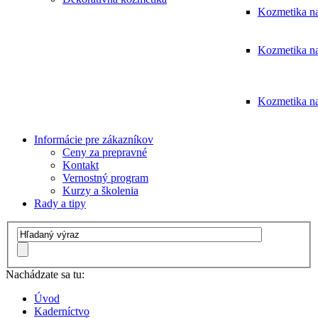
Kozmetika na
Kozmetika na
Kozmetika na
Informácie pre zákazníkov
Ceny za prepravné
Kontakt
Vernostný program
Kurzy a školenia
Rady a tipy
Nachádzate sa tu:
Úvod
Kaderníctvo