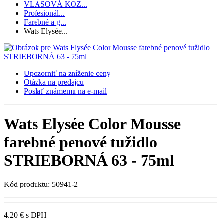
VLASOVÁ KOZ...
Profesionál...
Farebné a g...
Wats Elysée...
Upozorniť na zníženie ceny
Otázka na predajcu
Poslať známemu na e-mail
Wats Elysée Color Mousse
farebné penové tužidlo
STRIEBORNÁ 63 - 75ml
Kód produktu: 50941-2
4.20 €
s DPH