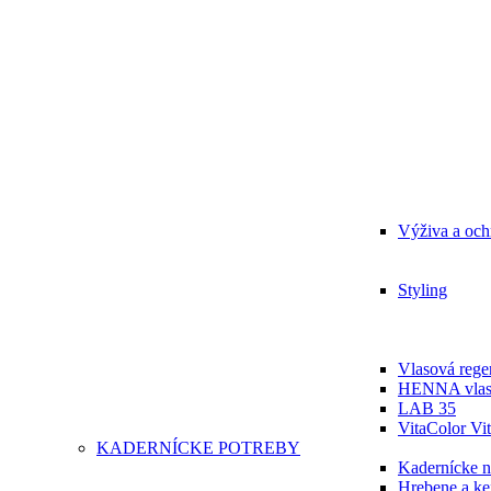
Výživa a och
Styling
Vlasová regen
HENNA vlas
LAB 35
VitaColor Vit
KADERNÍCKE POTREBY
Kadernícke n
Hrebene a ke