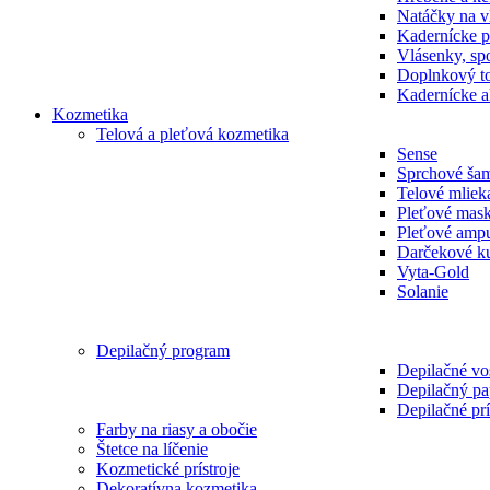
Natáčky na v
Kadernícke p
Vlásenky, spo
Doplnkový t
Kadernícke a
Kozmetika
Telová a pleťová kozmetika
Sense
Sprchové ša
Telové mliek
Pleťové mas
Pleťové amp
Darčekové k
Vyta-Gold
Solanie
Depilačný program
Depilačné vo
Depilačný pa
Depilačné prí
Farby na riasy a obočie
Štetce na líčenie
Kozmetické prístroje
Dekoratívna kozmetika