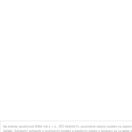
Na stránke spoločnosti BSM 108 s. r. o., IČO 55905374, používame súbory cookies na zaisten
tlačidlo „Súhlasím“ súhlasíte s využívaním cookies a predaním údajov o správaní sa na webe n