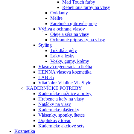
Mad Touch farby
Rebellious farby na vlasy
Oxidanty
Melíre
Farebné a glitrové spreje
Výživa a ochrana vlasov
Oleje a séra na vlasy
Ochranné prípravky na vlasy
Styling
Tužidlá a gély
Laky a lesky
Vosky, gumy, krémy
Vlasová regenerácia a liečba
HENNA vlasová kozmetika
LAB 35
VitaColor Vitaline VitaStyle
KADERNÍCKE POTREBY
Kadernícke nožnice a britvy
Hrebene a kefy na vlasy
Natáčky na vlasy
Kadernícke pláštenky
Vlásenky, sponky, štetce
Doplnkový tovar
Kadernícke akciové sety
Kozmetika