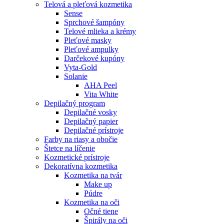
Telová a pleťová kozmetika
Sense
Sprchové šampóny
Telové mlieka a krémy
Pleťové masky
Pleťové ampulky
Darčekové kupóny
Vyta-Gold
Solanie
AHA Peel
Vita White
Depilačný program
Depilačné vosky
Depilačný papier
Depilačné prístroje
Farby na riasy a obočie
Štetce na líčenie
Kozmetické prístroje
Dekoratívna kozmetika
Kozmetika na tvár
Make up
Púdre
Kozmetika na oči
Očné tiene
Špirály na oči