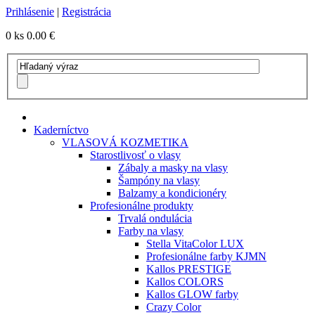
Prihlásenie
|
Registrácia
0 ks
0.00 €
Kaderníctvo
VLASOVÁ KOZMETIKA
Starostlivosť o vlasy
Zábaly a masky na vlasy
Šampóny na vlasy
Balzamy a kondicionéry
Profesionálne produkty
Trvalá ondulácia
Farby na vlasy
Stella VitaColor LUX
Profesionálne farby KJMN
Kallos PRESTIGE
Kallos COLORS
Kallos GLOW farby
Crazy Color