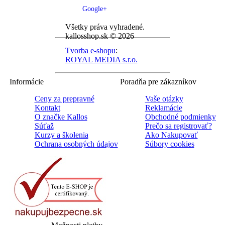
Google+
Všetky práva vyhradené.
kallosshop.sk © 2026
Tvorba e-shopu
:
ROYAL MEDIA s.r.o.
Informácie
Poradňa pre zákazníkov
Ceny za prepravné
Vaše otázky
Kontakt
Reklamácie
O značke Kallos
Obchodné podmienky
Súťaž
Prečo sa registrovať?
Kurzy a školenia
Ako Nakupovať
Ochrana osobných údajov
Súbory cookies