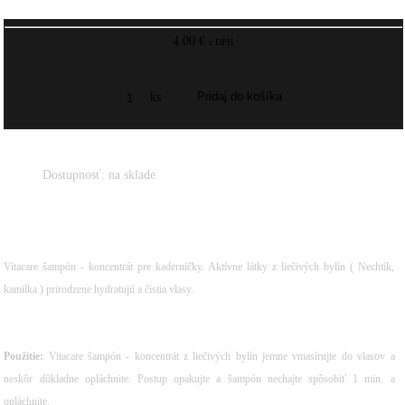
4.00 €
s DPH
ks
Dostupnosť:
na sklade
Vitacare šampón - koncentrát pre kaderníčky. Aktívne látky z liečivých bylín ( Nechtík,
kamilka ) prirodzene hydratujú a čistia vlasy.
Použitie:
Vitacare šampón - koncentrát z liečivých bylín jemne vmasírujte do vlasov a
neskôr dôkladne opláchnite. Postup opakujte a šampón nechajte spôsobiť 1 min. a
opláchnite.