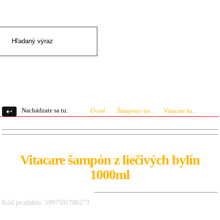
|
Prihlásenie
Registrácia
0 ks
0.00 €
Nachádzate sa tu:
Úvod
Šampóny na...
Vitacare ša...
Vitacare šampón z liečivých bylín
1000ml
Kód produktu: 5997591706273