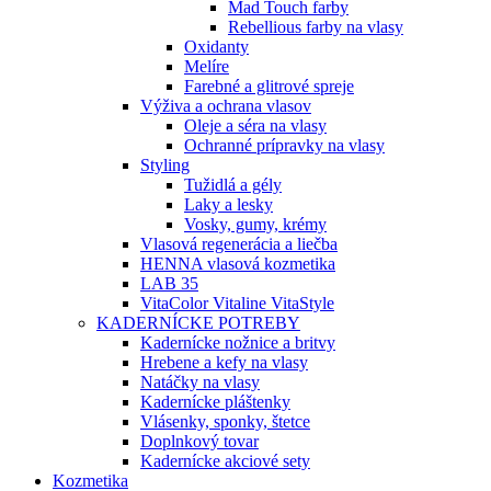
Mad Touch farby
Rebellious farby na vlasy
Oxidanty
Melíre
Farebné a glitrové spreje
Výživa a ochrana vlasov
Oleje a séra na vlasy
Ochranné prípravky na vlasy
Styling
Tužidlá a gély
Laky a lesky
Vosky, gumy, krémy
Vlasová regenerácia a liečba
HENNA vlasová kozmetika
LAB 35
VitaColor Vitaline VitaStyle
KADERNÍCKE POTREBY
Kadernícke nožnice a britvy
Hrebene a kefy na vlasy
Natáčky na vlasy
Kadernícke pláštenky
Vlásenky, sponky, štetce
Doplnkový tovar
Kadernícke akciové sety
Kozmetika