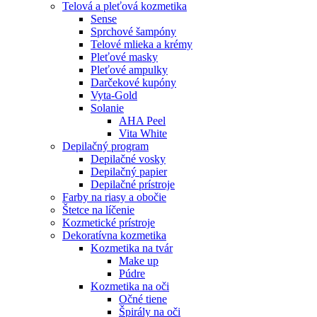
Telová a pleťová kozmetika
Sense
Sprchové šampóny
Telové mlieka a krémy
Pleťové masky
Pleťové ampulky
Darčekové kupóny
Vyta-Gold
Solanie
AHA Peel
Vita White
Depilačný program
Depilačné vosky
Depilačný papier
Depilačné prístroje
Farby na riasy a obočie
Štetce na líčenie
Kozmetické prístroje
Dekoratívna kozmetika
Kozmetika na tvár
Make up
Púdre
Kozmetika na oči
Očné tiene
Špirály na oči