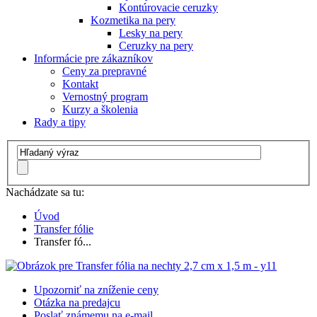
Kontúrovacie ceruzky
Kozmetika na pery
Lesky na pery
Ceruzky na pery
Informácie pre zákazníkov
Ceny za prepravné
Kontakt
Vernostný program
Kurzy a školenia
Rady a tipy
Nachádzate sa tu:
Úvod
Transfer fólie
Transfer fó...
Upozorniť na zníženie ceny
Otázka na predajcu
Poslať známemu na e-mail