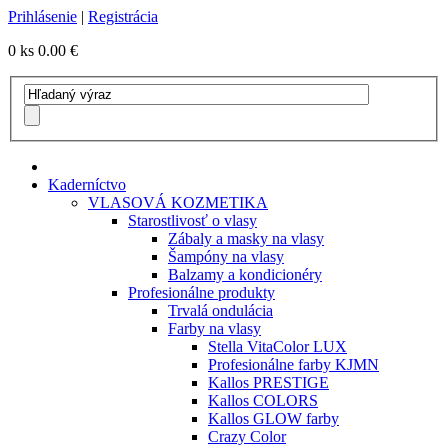
Prihlásenie
|
Registrácia
0 ks
0.00 €
Kaderníctvo
VLASOVÁ KOZMETIKA
Starostlivosť o vlasy
Zábaly a masky na vlasy
Šampóny na vlasy
Balzamy a kondicionéry
Profesionálne produkty
Trvalá ondulácia
Farby na vlasy
Stella VitaColor LUX
Profesionálne farby KJMN
Kallos PRESTIGE
Kallos COLORS
Kallos GLOW farby
Crazy Color