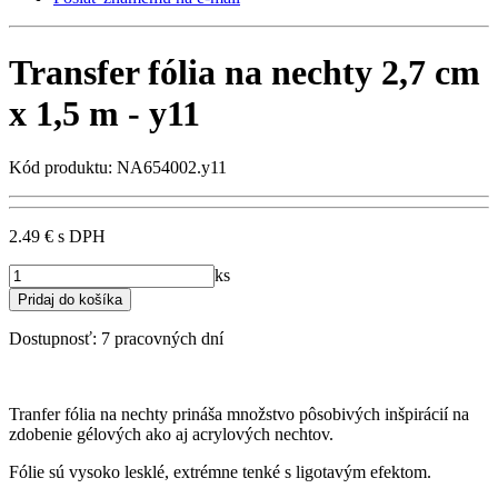
Transfer fólia na nechty 2,7 cm
x 1,5 m - y11
Kód produktu: NA654002.y11
2.49 €
s DPH
ks
Dostupnosť:
7 pracovných dní
Tranfer fólia na nechty prináša množstvo pôsobivých inšpirácií na
zdobenie gélových ako aj acrylových nechtov.
Fólie sú vysoko lesklé, extrémne tenké s ligotavým efektom.