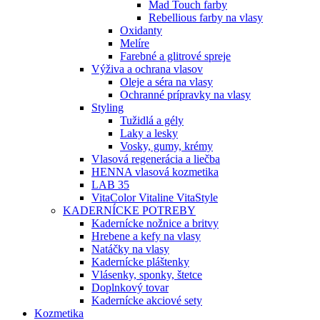
Mad Touch farby
Rebellious farby na vlasy
Oxidanty
Melíre
Farebné a glitrové spreje
Výživa a ochrana vlasov
Oleje a séra na vlasy
Ochranné prípravky na vlasy
Styling
Tužidlá a gély
Laky a lesky
Vosky, gumy, krémy
Vlasová regenerácia a liečba
HENNA vlasová kozmetika
LAB 35
VitaColor Vitaline VitaStyle
KADERNÍCKE POTREBY
Kadernícke nožnice a britvy
Hrebene a kefy na vlasy
Natáčky na vlasy
Kadernícke pláštenky
Vlásenky, sponky, štetce
Doplnkový tovar
Kadernícke akciové sety
Kozmetika