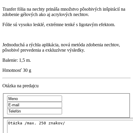
Tranfer fólia na nechty prináša množstvo pôsobivých inšpirácií na
zdobenie gélových ako aj acrylových nechtov.
Fólie sú vysoko lesklé, extrémne tenké s ligotavým efektom.
Jednoduchá a rýchla aplikácia, nová metóda zdobenia nechtov,
pôsobivé prevedenia a exkluzívne výsledky.
Balenie: 1,5 m.
Hmotnosť
30 g
Otázka na predajcu