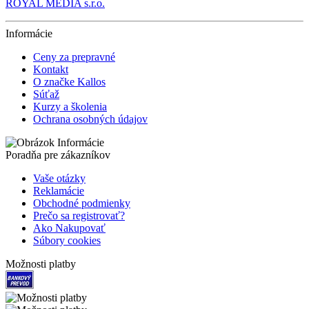
ROYAL MEDIA s.r.o.
Informácie
Ceny za prepravné
Kontakt
O značke Kallos
Súťaž
Kurzy a školenia
Ochrana osobných údajov
Poradňa pre zákazníkov
Vaše otázky
Reklamácie
Obchodné podmienky
Prečo sa registrovať?
Ako Nakupovať
Súbory cookies
Možnosti platby