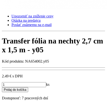
Upozorniť na zníženie ceny
Otázka na predajcu
Poslať známemu na e-mail
Transfer fólia na nechty 2,7 cm
x 1,5 m - y05
Kód produktu: NA654002.y05
2.49 €
s DPH
ks
Dostupnosť:
7 pracovných dní