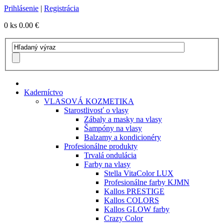
Prihlásenie
|
Registrácia
0 ks
0.00 €
Kaderníctvo
VLASOVÁ KOZMETIKA
Starostlivosť o vlasy
Zábaly a masky na vlasy
Šampóny na vlasy
Balzamy a kondicionéry
Profesionálne produkty
Trvalá ondulácia
Farby na vlasy
Stella VitaColor LUX
Profesionálne farby KJMN
Kallos PRESTIGE
Kallos COLORS
Kallos GLOW farby
Crazy Color