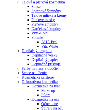
Telová a pleťová kozmetika
Sense
Sprchové šampóny
Telové mlieka a krémy
Pleťové masky
Pleťové ampulky
Darčekové kupóny
Vyta-Gold
Solanie
AHA Peel
Vita White
Depilačný program
Depilačné vosky
Depilačný papier
Depilačné prístroje
Farby na riasy a obočie
Štetce na líčenie
Kozmetické prístroje
Dekoratívna kozmetika
Kozmetika na tvár
Make up
Púdre
Kozmetika na oči
Očné tiene
Špirály na oči