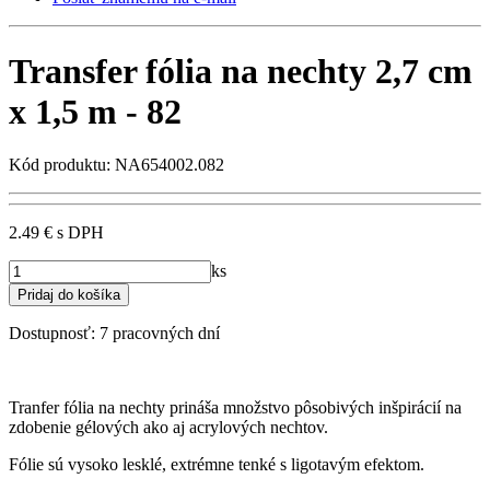
Transfer fólia na nechty 2,7 cm
x 1,5 m - 82
Kód produktu: NA654002.082
2.49 €
s DPH
ks
Dostupnosť:
7 pracovných dní
Tranfer fólia na nechty prináša množstvo pôsobivých inšpirácií na
zdobenie gélových ako aj acrylových nechtov.
Fólie sú vysoko lesklé, extrémne tenké s ligotavým efektom.