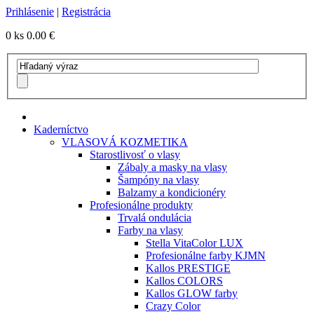
Prihlásenie
|
Registrácia
0 ks
0.00 €
Kaderníctvo
VLASOVÁ KOZMETIKA
Starostlivosť o vlasy
Zábaly a masky na vlasy
Šampóny na vlasy
Balzamy a kondicionéry
Profesionálne produkty
Trvalá ondulácia
Farby na vlasy
Stella VitaColor LUX
Profesionálne farby KJMN
Kallos PRESTIGE
Kallos COLORS
Kallos GLOW farby
Crazy Color