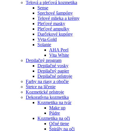
Telová a pleťová kozmetika
Sense
Sprchové šampóny
Telové mlieka a krémy
Pleťové masky
Pleťové ampulky
Darčekové kupóny
Vyta-Gold
Solanie
AHA Peel
Vita White
Depilačný program
Depilačné vosky
Depilačný papier
Depilačné prístroje
Farby na riasy a obočie
Štetce na líčenie
Kozmetické prístroje
Dekoratívna kozmetika
Kozmetika na tvár
Make up
Púdre
Kozmetika na oči
Očné tiene
Špirály na oči