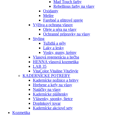
Mad Touch farby
Rebellious farby na vlasy
Oxidanty
Melíre
Farebné a glitrové spreje
Výživa a ochrana vlasov
Oleje a séra na vlasy
Ochranné prípravky na vlasy
Styling
Tužidlá a gély
Laky a lesky
Vosky, gumy, krémy
Vlasová regenerácia a liečba
HENNA vlasová kozmetika
LAB 35
VitaColor Vitaline VitaStyle
KADERNÍCKE POTREBY
Kadernícke nožnice a britvy
Hrebene a kefy na vlasy
Natáčky na vlasy
Kadernícke pláštenky
Vlásenky, sponky, štetce
Doplnkový tovar
Kadernícke akciové sety
Kozmetika