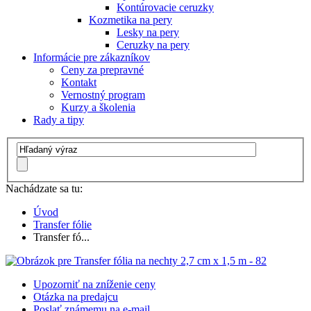
Kontúrovacie ceruzky
Kozmetika na pery
Lesky na pery
Ceruzky na pery
Informácie pre zákazníkov
Ceny za prepravné
Kontakt
Vernostný program
Kurzy a školenia
Rady a tipy
Nachádzate sa tu:
Úvod
Transfer fólie
Transfer fó...
Upozorniť na zníženie ceny
Otázka na predajcu
Poslať známemu na e-mail