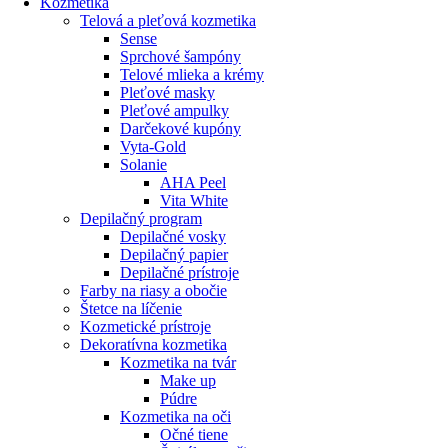
Kozmetika
Telová a pleťová kozmetika
Sense
Sprchové šampóny
Telové mlieka a krémy
Pleťové masky
Pleťové ampulky
Darčekové kupóny
Vyta-Gold
Solanie
AHA Peel
Vita White
Depilačný program
Depilačné vosky
Depilačný papier
Depilačné prístroje
Farby na riasy a obočie
Štetce na líčenie
Kozmetické prístroje
Dekoratívna kozmetika
Kozmetika na tvár
Make up
Púdre
Kozmetika na oči
Očné tiene