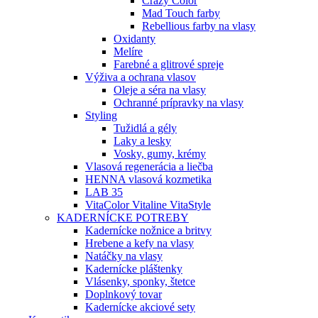
Crazy Color
Mad Touch farby
Rebellious farby na vlasy
Oxidanty
Melíre
Farebné a glitrové spreje
Výživa a ochrana vlasov
Oleje a séra na vlasy
Ochranné prípravky na vlasy
Styling
Tužidlá a gély
Laky a lesky
Vosky, gumy, krémy
Vlasová regenerácia a liečba
HENNA vlasová kozmetika
LAB 35
VitaColor Vitaline VitaStyle
KADERNÍCKE POTREBY
Kadernícke nožnice a britvy
Hrebene a kefy na vlasy
Natáčky na vlasy
Kadernícke pláštenky
Vlásenky, sponky, štetce
Doplnkový tovar
Kadernícke akciové sety