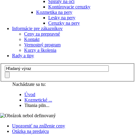
Špirály na oči
Kontúrovacie ceruzky
Kozmetika na pery
Lesky na pery
Ceruzky na pery
Informácie pre zákazníkov
Ceny za prepravné
Kontakt
Vernostný program
Kurzy a školenia
Rady a tipy
Nachádzate sa tu:
Úvod
Kozmetické ...
Titania piln...
Upozorniť na zníženie ceny
Otázka na predajcu