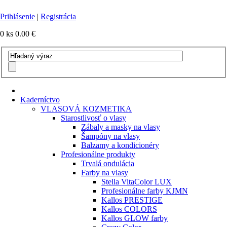
Prihlásenie
|
Registrácia
0 ks
0.00 €
Kaderníctvo
VLASOVÁ KOZMETIKA
Starostlivosť o vlasy
Zábaly a masky na vlasy
Šampóny na vlasy
Balzamy a kondicionéry
Profesionálne produkty
Trvalá ondulácia
Farby na vlasy
Stella VitaColor LUX
Profesionálne farby KJMN
Kallos PRESTIGE
Kallos COLORS
Kallos GLOW farby