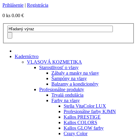
Prihlásenie
|
Registrácia
0 ks
0.00 €
Kaderníctvo
VLASOVÁ KOZMETIKA
Starostlivosť o vlasy
Zábaly a masky na vlasy
Šampóny na vlasy
Balzamy a kondicionéry
Profesionálne produkty
Trvalá ondulácia
Farby na vlasy
Stella VitaColor LUX
Profesionálne farby KJMN
Kallos PRESTIGE
Kallos COLORS
Kallos GLOW farby
Crazy Color