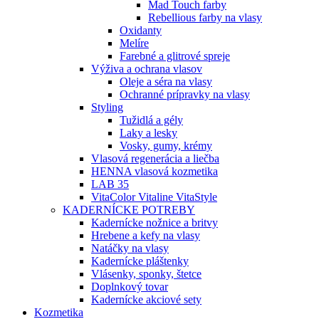
Mad Touch farby
Rebellious farby na vlasy
Oxidanty
Melíre
Farebné a glitrové spreje
Výživa a ochrana vlasov
Oleje a séra na vlasy
Ochranné prípravky na vlasy
Styling
Tužidlá a gély
Laky a lesky
Vosky, gumy, krémy
Vlasová regenerácia a liečba
HENNA vlasová kozmetika
LAB 35
VitaColor Vitaline VitaStyle
KADERNÍCKE POTREBY
Kadernícke nožnice a britvy
Hrebene a kefy na vlasy
Natáčky na vlasy
Kadernícke pláštenky
Vlásenky, sponky, štetce
Doplnkový tovar
Kadernícke akciové sety
Kozmetika