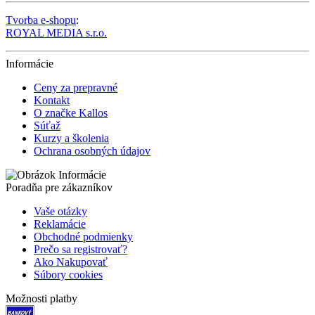
Tvorba e-shopu
:
ROYAL MEDIA s.r.o.
Informácie
Ceny za prepravné
Kontakt
O značke Kallos
Súťaž
Kurzy a školenia
Ochrana osobných údajov
Poradňa pre zákazníkov
Vaše otázky
Reklamácie
Obchodné podmienky
Prečo sa registrovať?
Ako Nakupovať
Súbory cookies
Možnosti platby