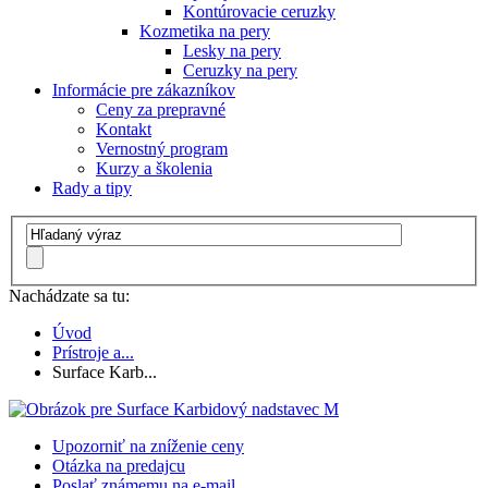
Kontúrovacie ceruzky
Kozmetika na pery
Lesky na pery
Ceruzky na pery
Informácie pre zákazníkov
Ceny za prepravné
Kontakt
Vernostný program
Kurzy a školenia
Rady a tipy
Nachádzate sa tu:
Úvod
Prístroje a...
Surface Karb...
Upozorniť na zníženie ceny
Otázka na predajcu
Poslať známemu na e-mail