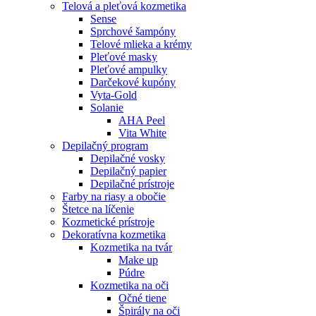
Telová a pleťová kozmetika
Sense
Sprchové šampóny
Telové mlieka a krémy
Pleťové masky
Pleťové ampulky
Darčekové kupóny
Vyta-Gold
Solanie
AHA Peel
Vita White
Depilačný program
Depilačné vosky
Depilačný papier
Depilačné prístroje
Farby na riasy a obočie
Štetce na líčenie
Kozmetické prístroje
Dekoratívna kozmetika
Kozmetika na tvár
Make up
Púdre
Kozmetika na oči
Očné tiene
Špirály na oči