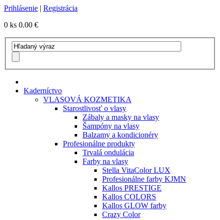
Prihlásenie
|
Registrácia
0 ks
0.00 €
Kaderníctvo
VLASOVÁ KOZMETIKA
Starostlivosť o vlasy
Zábaly a masky na vlasy
Šampóny na vlasy
Balzamy a kondicionéry
Profesionálne produkty
Trvalá ondulácia
Farby na vlasy
Stella VitaColor LUX
Profesionálne farby KJMN
Kallos PRESTIGE
Kallos COLORS
Kallos GLOW farby
Crazy Color