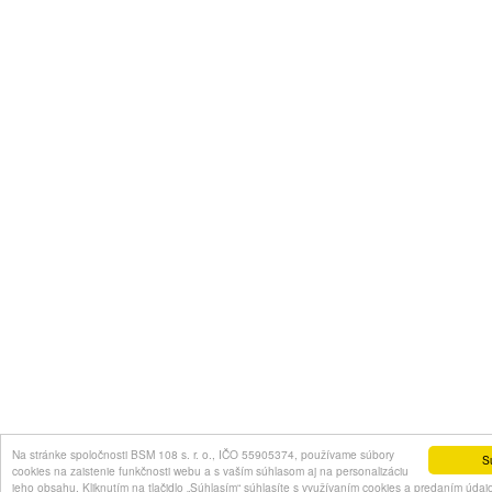
Na stránke spoločnosti BSM 108 s. r. o., IČO 55905374, používame súbory
S
cookies na zaistenie funkčnosti webu a s vaším súhlasom aj na personalizáciu
jeho obsahu. Kliknutím na tlačidlo „Súhlasím“ súhlasíte s využívaním cookies a predaním údaj