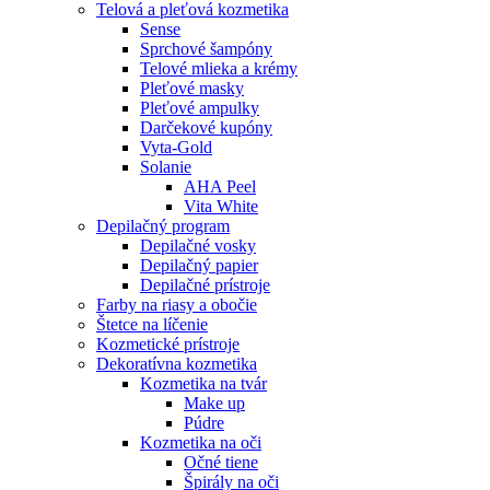
Telová a pleťová kozmetika
Sense
Sprchové šampóny
Telové mlieka a krémy
Pleťové masky
Pleťové ampulky
Darčekové kupóny
Vyta-Gold
Solanie
AHA Peel
Vita White
Depilačný program
Depilačné vosky
Depilačný papier
Depilačné prístroje
Farby na riasy a obočie
Štetce na líčenie
Kozmetické prístroje
Dekoratívna kozmetika
Kozmetika na tvár
Make up
Púdre
Kozmetika na oči
Očné tiene
Špirály na oči