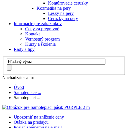
Kontúrovacie ceruzky
Kozmetika na pery
Lesky na pery
Ceruzky na pery
Informácie pre zákazníkov
Ceny za prepravné
Kontakt
Vernostný program
Kurzy a školenia
Rady a tipy
Nachádzate sa tu:
Úvod
Samolepiace ...
Samolepiaci ...
Upozorniť na zníženie ceny
Otázka na predajcu
Poslať známemu na e-mail