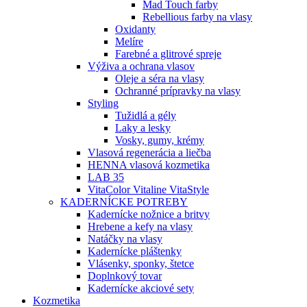
Mad Touch farby
Rebellious farby na vlasy
Oxidanty
Melíre
Farebné a glitrové spreje
Výživa a ochrana vlasov
Oleje a séra na vlasy
Ochranné prípravky na vlasy
Styling
Tužidlá a gély
Laky a lesky
Vosky, gumy, krémy
Vlasová regenerácia a liečba
HENNA vlasová kozmetika
LAB 35
VitaColor Vitaline VitaStyle
KADERNÍCKE POTREBY
Kadernícke nožnice a britvy
Hrebene a kefy na vlasy
Natáčky na vlasy
Kadernícke pláštenky
Vlásenky, sponky, štetce
Doplnkový tovar
Kadernícke akciové sety
Kozmetika