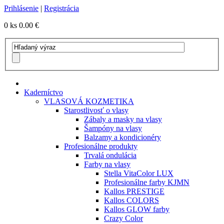
Prihlásenie
|
Registrácia
0 ks
0.00 €
Kaderníctvo
VLASOVÁ KOZMETIKA
Starostlivosť o vlasy
Zábaly a masky na vlasy
Šampóny na vlasy
Balzamy a kondicionéry
Profesionálne produkty
Trvalá ondulácia
Farby na vlasy
Stella VitaColor LUX
Profesionálne farby KJMN
Kallos PRESTIGE
Kallos COLORS
Kallos GLOW farby
Crazy Color