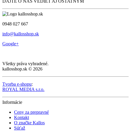
DAJTE O NÁS VEDIEŤ AJ OSTATNÝM
0948 027 667
info@kallosshop.sk
Google+
Všetky práva vyhradené.
kallosshop.sk © 2026
Tvorba e-shopu
:
ROYAL MEDIA s.r.o.
Informácie
Ceny za prepravné
Kontakt
O značke Kallos
Súťaž