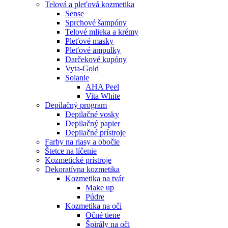
Telová a pleťová kozmetika
Sense
Sprchové šampóny
Telové mlieka a krémy
Pleťové masky
Pleťové ampulky
Darčekové kupóny
Vyta-Gold
Solanie
AHA Peel
Vita White
Depilačný program
Depilačné vosky
Depilačný papier
Depilačné prístroje
Farby na riasy a obočie
Štetce na líčenie
Kozmetické prístroje
Dekoratívna kozmetika
Kozmetika na tvár
Make up
Púdre
Kozmetika na oči
Očné tiene
Špirály na oči