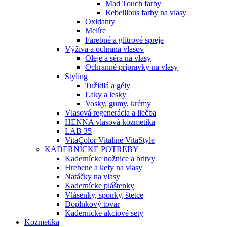
Mad Touch farby
Rebellious farby na vlasy
Oxidanty
Melíre
Farebné a glitrové spreje
Výživa a ochrana vlasov
Oleje a séra na vlasy
Ochranné prípravky na vlasy
Styling
Tužidlá a gély
Laky a lesky
Vosky, gumy, krémy
Vlasová regenerácia a liečba
HENNA vlasová kozmetika
LAB 35
VitaColor Vitaline VitaStyle
KADERNÍCKE POTREBY
Kadernícke nožnice a britvy
Hrebene a kefy na vlasy
Natáčky na vlasy
Kadernícke pláštenky
Vlásenky, sponky, štetce
Doplnkový tovar
Kadernícke akciové sety
Kozmetika