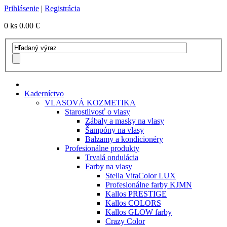
Prihlásenie
|
Registrácia
0 ks
0.00 €
Kaderníctvo
VLASOVÁ KOZMETIKA
Starostlivosť o vlasy
Zábaly a masky na vlasy
Šampóny na vlasy
Balzamy a kondicionéry
Profesionálne produkty
Trvalá ondulácia
Farby na vlasy
Stella VitaColor LUX
Profesionálne farby KJMN
Kallos PRESTIGE
Kallos COLORS
Kallos GLOW farby
Crazy Color