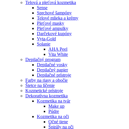
Telová a pleťová kozmetika
Sense
Sprchové šampóny
Telové mlieka a krémy
Pleťové masky
Pleťové ampulky
Darčekové kupóny
Vyta-Gold
Solanie
AHA Peel
Vita White
Depilačný program
Depilačné vosky
Depilačný papier
Depilačné prístroje
Farby na riasy a obočie
Štetce na líčenie
Kozmetické prístroje
Dekoratívna kozmetika
Kozmetika na tvár
Make up
Púdre
Kozmetika na oči
Očné tiene
Špirály na oči