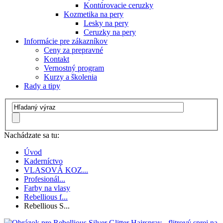
Kontúrovacie ceruzky
Kozmetika na pery
Lesky na pery
Ceruzky na pery
Informácie pre zákazníkov
Ceny za prepravné
Kontakt
Vernostný program
Kurzy a školenia
Rady a tipy
Nachádzate sa tu:
Úvod
Kaderníctvo
VLASOVÁ KOZ...
Profesionál...
Farby na vlasy
Rebellious f...
Rebellious S...