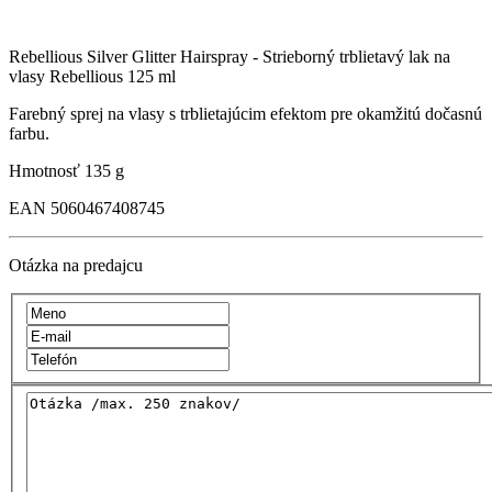
Rebellious Silver Glitter Hairspray - Strieborný trblietavý lak na
vlasy Rebellious 125 ml
Farebný sprej na vlasy s trblietajúcim efektom pre okamžitú dočasnú
farbu.
Hmotnosť
135 g
EAN
5060467408745
Otázka na predajcu