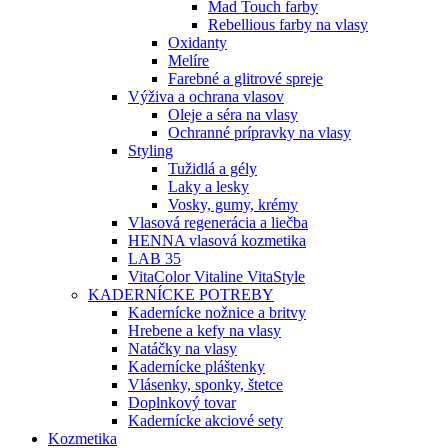
Mad Touch farby
Rebellious farby na vlasy
Oxidanty
Melíre
Farebné a glitrové spreje
Výživa a ochrana vlasov
Oleje a séra na vlasy
Ochranné prípravky na vlasy
Styling
Tužidlá a gély
Laky a lesky
Vosky, gumy, krémy
Vlasová regenerácia a liečba
HENNA vlasová kozmetika
LAB 35
VitaColor Vitaline VitaStyle
KADERNÍCKE POTREBY
Kadernícke nožnice a britvy
Hrebene a kefy na vlasy
Natáčky na vlasy
Kadernícke pláštenky
Vlásenky, sponky, štetce
Doplnkový tovar
Kadernícke akciové sety
Kozmetika