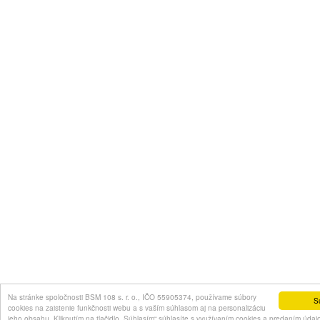
Na stránke spoločnosti BSM 108 s. r. o., IČO 55905374, používame súbory
S
cookies na zaistenie funkčnosti webu a s vaším súhlasom aj na personalizáciu
jeho obsahu. Kliknutím na tlačidlo „Súhlasím“ súhlasíte s využívaním cookies a predaním údaj