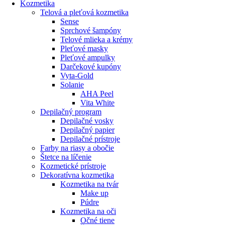
Kozmetika
Telová a pleťová kozmetika
Sense
Sprchové šampóny
Telové mlieka a krémy
Pleťové masky
Pleťové ampulky
Darčekové kupóny
Vyta-Gold
Solanie
AHA Peel
Vita White
Depilačný program
Depilačné vosky
Depilačný papier
Depilačné prístroje
Farby na riasy a obočie
Štetce na líčenie
Kozmetické prístroje
Dekoratívna kozmetika
Kozmetika na tvár
Make up
Púdre
Kozmetika na oči
Očné tiene