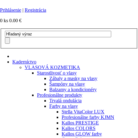
Prihlásenie
|
Registrácia
0 ks
0.00 €
Kaderníctvo
VLASOVÁ KOZMETIKA
Starostlivosť o vlasy
Zábaly a masky na vlasy
Šampóny na vlasy
Balzamy a kondicionéry
Profesionálne produkty
Trvalá ondulácia
Farby na vlasy
Stella VitaColor LUX
Profesionálne farby KJMN
Kallos PRESTIGE
Kallos COLORS
Kallos GLOW farby