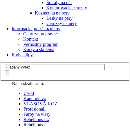
Špirály na oči
Kontúrovacie ceruzky
Kozmetika na pery
Lesky na pery
Ceruzky na pery
Informácie pre zákazníkov
Ceny za prepravné
Kontakt
Vernostný program
Kurzy a školenia
Rady a tipy
Nachádzate sa tu:
Úvod
Kaderníctvo
VLASOVÁ KOZ...
Profesionál...
Farby na vlasy
Rebellious f...
Rebellious f...