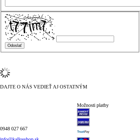
DAJTE O NÁS VEDIEŤ AJ OSTATNÝM
Možnosti platby
0948 027 667
info@kallosshop.sk