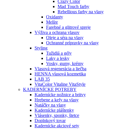
Crazy Color
Mad Touch farby
Rebellious farby na vlasy
Oxidanty
Melíre
Farebné a glitrové spreje
Výživa a ochrana vlasov
Oleje a séra na vlasy
Ochranné prípravky na vlasy
Styling
Tužidlá a gély
Laky a lesky
Vosky, gumy, krémy
Vlasová regenerácia a liečba
HENNA vlasová kozmetika
LAB 35
VitaColor Vitaline VitaStyle
KADERNÍCKE POTREBY
Kadernícke nožnice a britvy
Hrebene a kefy na vlasy
Natáčky na vlasy
Kadernícke pláštenky
Vlásenky, sponky, štetce
Doplnkový tovar
Kadernícke akciové sety