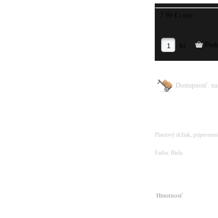
7.99 €
s DPH
ks
Dostupnosť:
na
Plastový držiak, pripevnenie
Farba: Biela
Hmotnosť