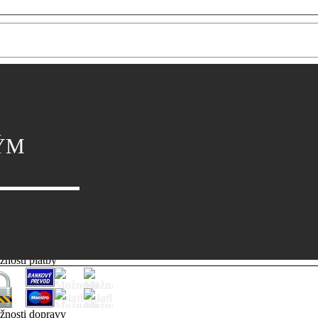
NÝM
nosti platby
nosti dopravy