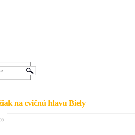
0 ks
0.00 €
žiak na cvičnú hlavu Biely
099