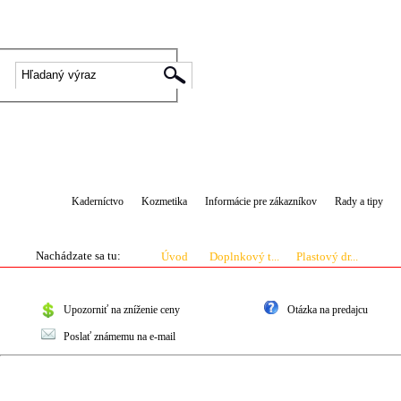
|
Prihlásenie
Registrácia
Kaderníctvo
Kozmetika
Informácie pre zákazníkov
Rady a tipy
Nachádzate sa tu:
Úvod
Doplnkový t...
Plastový dr...
Upozorniť na zníženie ceny
Otázka na predajcu
Poslať známemu na e-mail