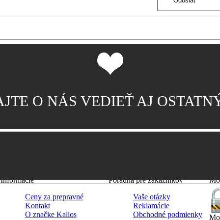
JTE O NÁS VEDIEŤ AJ OSTAT
Informácie
Poradňa pre zákazníkov
Mož
Ceny za prepravné
Vaše otázky
Kontakt
Reklamácie
O značke Kallos
Obchodné podmienky
Mož