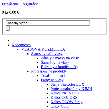
Prihlásenie
|
Registrácia
0 ks
0.00 €
Kaderníctvo
VLASOVÁ KOZMETIKA
Starostlivosť o vlasy
Zábaly a masky na vlasy
Šampóny na vlasy
Balzamy a kondicionéry
Profesionálne produkty
Trvalá ondulácia
Farby na vlasy
Stella VitaColor LUX
Profesionálne farby KJMN
Kallos PRESTIGE
Kallos COLORS
Kallos GLOW farby
Crazy Color