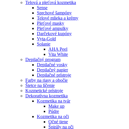
Telová a pleťová kozmetika
Sense
Sprchové šampóny
Telové mlieka a krémy
Pleťové masky
Pleťové ampulky
Darčekové kupóny
Vyta-Gold
Solanie
AHA Peel
Vita White
Depilačný program
Depilačné vosky
Depilačný papier
Depilačné prístroje
Farby na riasy a obočie
Štetce na líčenie
Kozmetické prístroje
Dekoratívna kozmetika
Kozmetika na tvár
Make up
Púdre
Kozmetika na oči
Očné tiene
Špirály na oči