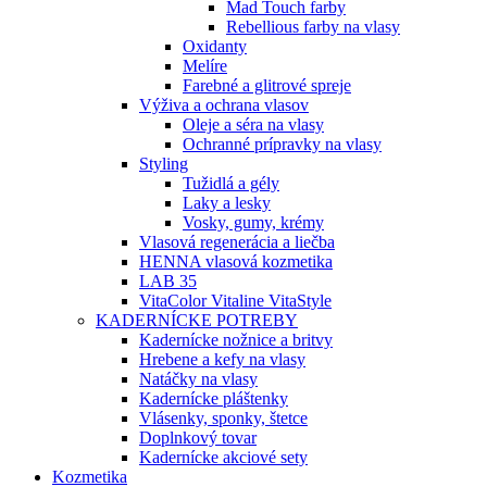
Mad Touch farby
Rebellious farby na vlasy
Oxidanty
Melíre
Farebné a glitrové spreje
Výživa a ochrana vlasov
Oleje a séra na vlasy
Ochranné prípravky na vlasy
Styling
Tužidlá a gély
Laky a lesky
Vosky, gumy, krémy
Vlasová regenerácia a liečba
HENNA vlasová kozmetika
LAB 35
VitaColor Vitaline VitaStyle
KADERNÍCKE POTREBY
Kadernícke nožnice a britvy
Hrebene a kefy na vlasy
Natáčky na vlasy
Kadernícke pláštenky
Vlásenky, sponky, štetce
Doplnkový tovar
Kadernícke akciové sety
Kozmetika