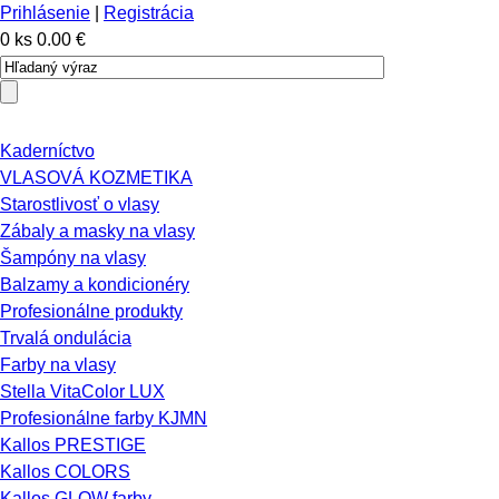
Prihlásenie
|
Registrácia
0 ks
0.00 €
Kaderníctvo
VLASOVÁ KOZMETIKA
Starostlivosť o vlasy
Zábaly a masky na vlasy
Šampóny na vlasy
Balzamy a kondicionéry
Profesionálne produkty
Trvalá ondulácia
Farby na vlasy
Stella VitaColor LUX
Profesionálne farby KJMN
Kallos PRESTIGE
Kallos COLORS
Kallos GLOW farby