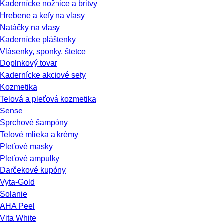
Kadernícke nožnice a britvy
Hrebene a kefy na vlasy
Natáčky na vlasy
Kadernícke pláštenky
Vlásenky, sponky, štetce
Doplnkový tovar
Kadernícke akciové sety
Kozmetika
Telová a pleťová kozmetika
Sense
Sprchové šampóny
Telové mlieka a krémy
Pleťové masky
Pleťové ampulky
Darčekové kupóny
Vyta-Gold
Solanie
AHA Peel
Vita White