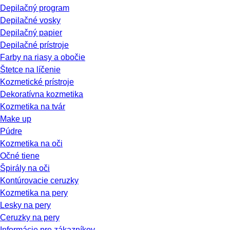
Depilačný program
Depilačné vosky
Depilačný papier
Depilačné prístroje
Farby na riasy a obočie
Štetce na líčenie
Kozmetické prístroje
Dekoratívna kozmetika
Kozmetika na tvár
Make up
Púdre
Kozmetika na oči
Očné tiene
Špirály na oči
Kontúrovacie ceruzky
Kozmetika na pery
Lesky na pery
Ceruzky na pery
Informácie pre zákazníkov