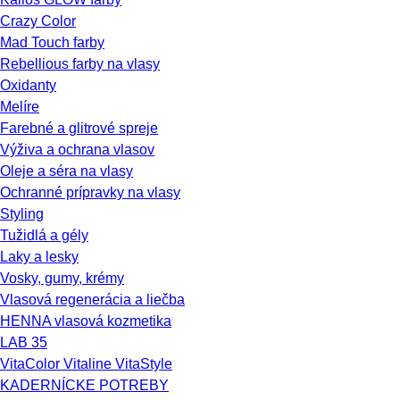
Crazy Color
Mad Touch farby
Rebellious farby na vlasy
Oxidanty
Melíre
Farebné a glitrové spreje
Výživa a ochrana vlasov
Oleje a séra na vlasy
Ochranné prípravky na vlasy
Styling
Tužidlá a gély
Laky a lesky
Vosky, gumy, krémy
Vlasová regenerácia a liečba
HENNA vlasová kozmetika
LAB 35
VitaColor Vitaline VitaStyle
KADERNÍCKE POTREBY