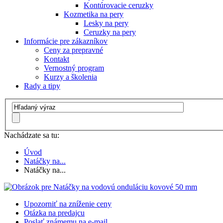
Kontúrovacie ceruzky
Kozmetika na pery
Lesky na pery
Ceruzky na pery
Informácie pre zákazníkov
Ceny za prepravné
Kontakt
Vernostný program
Kurzy a školenia
Rady a tipy
Nachádzate sa tu:
Úvod
Natáčky na...
Natáčky na...
Upozorniť na zníženie ceny
Otázka na predajcu
Poslať známemu na e-mail