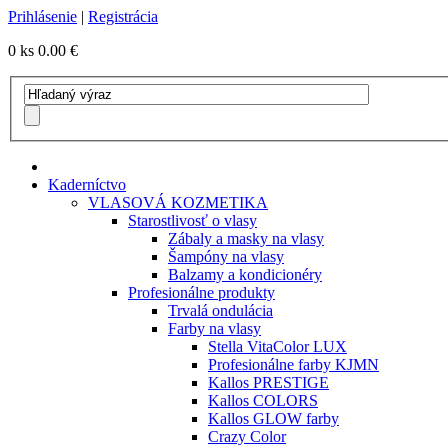
Prihlásenie
|
Registrácia
0 ks
0.00 €
Kaderníctvo
VLASOVÁ KOZMETIKA
Starostlivosť o vlasy
Zábaly a masky na vlasy
Šampóny na vlasy
Balzamy a kondicionéry
Profesionálne produkty
Trvalá ondulácia
Farby na vlasy
Stella VitaColor LUX
Profesionálne farby KJMN
Kallos PRESTIGE
Kallos COLORS
Kallos GLOW farby
Crazy Color