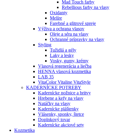
Mad Touch farby
Rebellious farby na vlasy
Oxidanty
Melíre
Farebné a glitrové spreje
Výživa a ochrana vlasov
Oleje a séra na vlasy
Ochranné prípravky na vlasy
Styling
Tužidlá a gély
Laky a lesky
Vosky, gumy, krémy
Vlasová regenerácia a liečba
HENNA vlasová kozmetika
LAB 35
VitaColor Vitaline VitaStyle
KADERNÍCKE POTREBY
Kadernícke nožnice a britvy
Hrebene a kefy na vlasy
Natáčky na vlasy
Kadernícke pláštenky
Vlásenky, sponky, štetce
Doplnkový tovar
Kadernícke akciové sety
Kozmetika