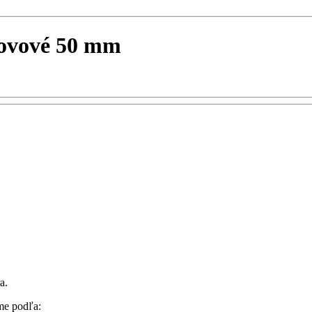
kovové 50 mm
ra.
íme podľa: