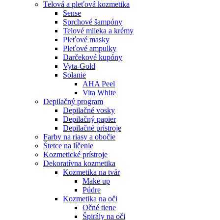
Telová a pleťová kozmetika
Sense
Sprchové šampóny
Telové mlieka a krémy
Pleťové masky
Pleťové ampulky
Darčekové kupóny
Vyta-Gold
Solanie
AHA Peel
Vita White
Depilačný program
Depilačné vosky
Depilačný papier
Depilačné prístroje
Farby na riasy a obočie
Štetce na líčenie
Kozmetické prístroje
Dekoratívna kozmetika
Kozmetika na tvár
Make up
Púdre
Kozmetika na oči
Očné tiene
Špirály na oči