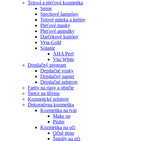
Telová a pleťová kozmetika
Sense
Sprchové šampóny
Telové mlieka a krémy
Pleťové masky
Pleťové ampulky
Darčekové kupóny
Vyta-Gold
Solanie
AHA Peel
Vita White
Depilačný program
Depilačné vosky
Depilačný papier
Depilačné prístroje
Farby na riasy a obočie
Štetce na líčenie
Kozmetické prístroje
Dekoratívna kozmetika
Kozmetika na tvár
Make up
Púdre
Kozmetika na oči
Očné tiene
Špirály na oči