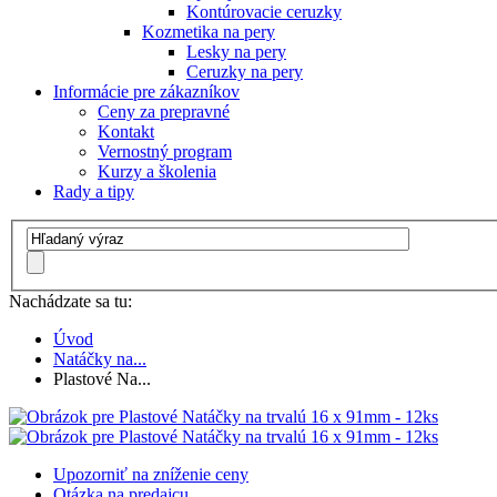
Kontúrovacie ceruzky
Kozmetika na pery
Lesky na pery
Ceruzky na pery
Informácie pre zákazníkov
Ceny za prepravné
Kontakt
Vernostný program
Kurzy a školenia
Rady a tipy
Nachádzate sa tu:
Úvod
Natáčky na...
Plastové Na...
Upozorniť na zníženie ceny
Otázka na predajcu