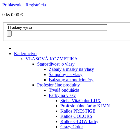
Prihlásenie
|
Registrácia
0 ks
0.00 €
Kaderníctvo
VLASOVÁ KOZMETIKA
Starostlivosť o vlasy
Zábaly a masky na vlasy
Šampóny na vlasy
Balzamy a kondicionéry
Profesionálne produkty
Trvalá ondulácia
Farby na vlasy
Stella VitaColor LUX
Profesionálne farby KJMN
Kallos PRESTIGE
Kallos COLORS
Kallos GLOW farby
Crazy Color