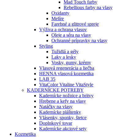
Mad Touch farby
Rebellious farby na vlasy
Oxidanty
Melíre
Farebné a glitrové spreje
Výživa a ochrana vlasov
Oleje a séra na vlasy
Ochranné prípravky na vlasy
Styling
Tužidlá a gély
Laky a lesky
Vosky, gumy, krémy
Vlasová regenerácia a liečba
HENNA vlasová kozmetika
LAB 35
VitaColor Vitaline VitaStyle
KADERNÍCKE POTREBY
Kadernícke nožnice a britvy
Hrebene a kefy na vlasy
Natáčky na vlasy
Kadernícke pláštenky
Vlásenky, sponky, štetce
Doplnkový tovar
Kadernícke akciové sety
Kozmetika