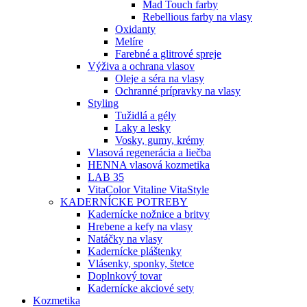
Mad Touch farby
Rebellious farby na vlasy
Oxidanty
Melíre
Farebné a glitrové spreje
Výživa a ochrana vlasov
Oleje a séra na vlasy
Ochranné prípravky na vlasy
Styling
Tužidlá a gély
Laky a lesky
Vosky, gumy, krémy
Vlasová regenerácia a liečba
HENNA vlasová kozmetika
LAB 35
VitaColor Vitaline VitaStyle
KADERNÍCKE POTREBY
Kadernícke nožnice a britvy
Hrebene a kefy na vlasy
Natáčky na vlasy
Kadernícke pláštenky
Vlásenky, sponky, štetce
Doplnkový tovar
Kadernícke akciové sety
Kozmetika