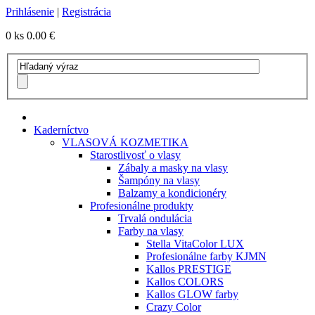
Prihlásenie
|
Registrácia
0 ks
0.00 €
Kaderníctvo
VLASOVÁ KOZMETIKA
Starostlivosť o vlasy
Zábaly a masky na vlasy
Šampóny na vlasy
Balzamy a kondicionéry
Profesionálne produkty
Trvalá ondulácia
Farby na vlasy
Stella VitaColor LUX
Profesionálne farby KJMN
Kallos PRESTIGE
Kallos COLORS
Kallos GLOW farby
Crazy Color