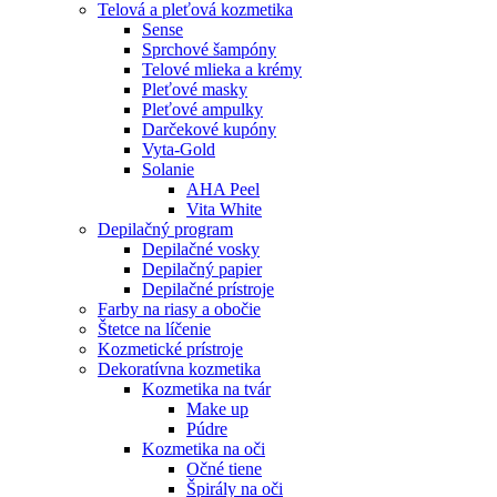
Telová a pleťová kozmetika
Sense
Sprchové šampóny
Telové mlieka a krémy
Pleťové masky
Pleťové ampulky
Darčekové kupóny
Vyta-Gold
Solanie
AHA Peel
Vita White
Depilačný program
Depilačné vosky
Depilačný papier
Depilačné prístroje
Farby na riasy a obočie
Štetce na líčenie
Kozmetické prístroje
Dekoratívna kozmetika
Kozmetika na tvár
Make up
Púdre
Kozmetika na oči
Očné tiene
Špirály na oči