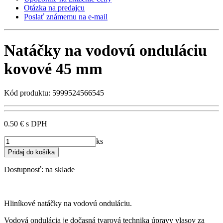
Otázka na predajcu
Poslať známemu na e-mail
Natáčky na vodovú onduláciu
kovové 45 mm
Kód produktu: 5999524566545
0.50 €
s DPH
ks
Dostupnosť:
na sklade
Hliníkové natáčky na vodovú onduláciu.
Vodová ondulácia je dočasná tvarová technika úpravy vlasov za