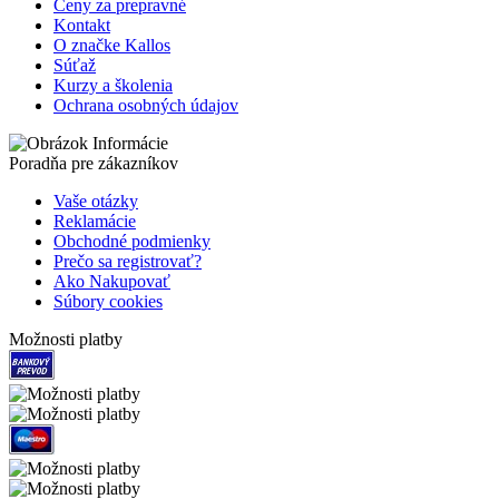
Ceny za prepravné
Kontakt
O značke Kallos
Súťaž
Kurzy a školenia
Ochrana osobných údajov
Poradňa pre zákazníkov
Vaše otázky
Reklamácie
Obchodné podmienky
Prečo sa registrovať?
Ako Nakupovať
Súbory cookies
Možnosti platby