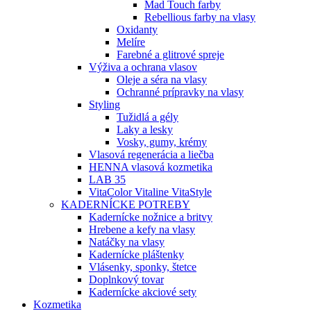
Mad Touch farby
Rebellious farby na vlasy
Oxidanty
Melíre
Farebné a glitrové spreje
Výživa a ochrana vlasov
Oleje a séra na vlasy
Ochranné prípravky na vlasy
Styling
Tužidlá a gély
Laky a lesky
Vosky, gumy, krémy
Vlasová regenerácia a liečba
HENNA vlasová kozmetika
LAB 35
VitaColor Vitaline VitaStyle
KADERNÍCKE POTREBY
Kadernícke nožnice a britvy
Hrebene a kefy na vlasy
Natáčky na vlasy
Kadernícke pláštenky
Vlásenky, sponky, štetce
Doplnkový tovar
Kadernícke akciové sety
Kozmetika