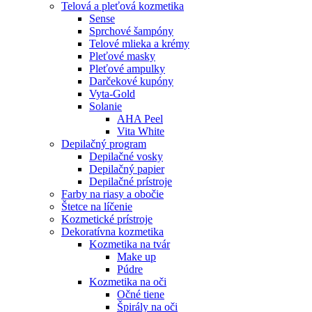
Telová a pleťová kozmetika
Sense
Sprchové šampóny
Telové mlieka a krémy
Pleťové masky
Pleťové ampulky
Darčekové kupóny
Vyta-Gold
Solanie
AHA Peel
Vita White
Depilačný program
Depilačné vosky
Depilačný papier
Depilačné prístroje
Farby na riasy a obočie
Štetce na líčenie
Kozmetické prístroje
Dekoratívna kozmetika
Kozmetika na tvár
Make up
Púdre
Kozmetika na oči
Očné tiene
Špirály na oči