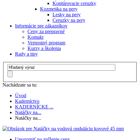
Kontúrovacie ceruzky
Kozmetika na pery
Lesky na pery
Ceruzky na pery
Informácie pre zákazníkov
Ceny za prepravné
Kontakt
Vernostný program
Kurzy a školenia
Rady a tipy
Nachádzate sa tu:
Úvod
Kaderníctvo
KADERNÍCKE ...
Natáčky na...
Natáčky na...
Upozorniť na zníženie ceny