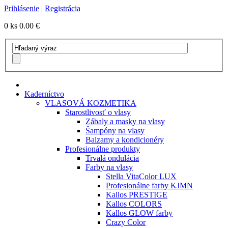
Prihlásenie
|
Registrácia
0 ks
0.00 €
Kaderníctvo
VLASOVÁ KOZMETIKA
Starostlivosť o vlasy
Zábaly a masky na vlasy
Šampóny na vlasy
Balzamy a kondicionéry
Profesionálne produkty
Trvalá ondulácia
Farby na vlasy
Stella VitaColor LUX
Profesionálne farby KJMN
Kallos PRESTIGE
Kallos COLORS
Kallos GLOW farby
Crazy Color