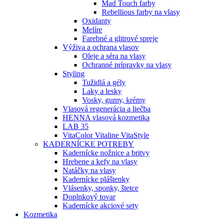
Mad Touch farby
Rebellious farby na vlasy
Oxidanty
Melíre
Farebné a glitrové spreje
Výživa a ochrana vlasov
Oleje a séra na vlasy
Ochranné prípravky na vlasy
Styling
Tužidlá a gély
Laky a lesky
Vosky, gumy, krémy
Vlasová regenerácia a liečba
HENNA vlasová kozmetika
LAB 35
VitaColor Vitaline VitaStyle
KADERNÍCKE POTREBY
Kadernícke nožnice a britvy
Hrebene a kefy na vlasy
Natáčky na vlasy
Kadernícke pláštenky
Vlásenky, sponky, štetce
Doplnkový tovar
Kadernícke akciové sety
Kozmetika