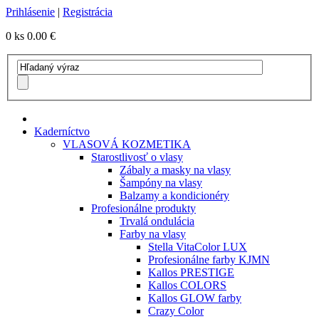
Prihlásenie
|
Registrácia
0 ks
0.00 €
Kaderníctvo
VLASOVÁ KOZMETIKA
Starostlivosť o vlasy
Zábaly a masky na vlasy
Šampóny na vlasy
Balzamy a kondicionéry
Profesionálne produkty
Trvalá ondulácia
Farby na vlasy
Stella VitaColor LUX
Profesionálne farby KJMN
Kallos PRESTIGE
Kallos COLORS
Kallos GLOW farby
Crazy Color