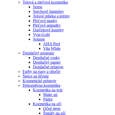
Telová a pleťová kozmetika
Sense
Sprchové šampóny
Telové mlieka a krémy
Pleťové masky
Pleťové ampulky
Darčekové kupóny
Vyta-Gold
Solanie
AHA Peel
Vita White
Depilačný program
Depilačné vosky
Depilačný papier
Depilačné prístroje
Farby na riasy a obočie
Štetce na líčenie
Kozmetické prístroje
Dekoratívna kozmetika
Kozmetika na tvár
Make up
Púdre
Kozmetika na oči
Očné tiene
Špirály na oči