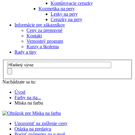
Kontúrovacie ceruzky
Kozmetika na pery
Lesky na pery
Ceruzky na pery
Informácie pre zákazníkov
Ceny za prepravné
Kontakt
Vernostný program
Kurzy a školenia
Rady a tipy
Nachádzate sa tu:
Úvod
Farby na ria...
Miska na farbu
Upozorniť na zníženie ceny
Otázka na predajcu
Poslať známemu na e-mail