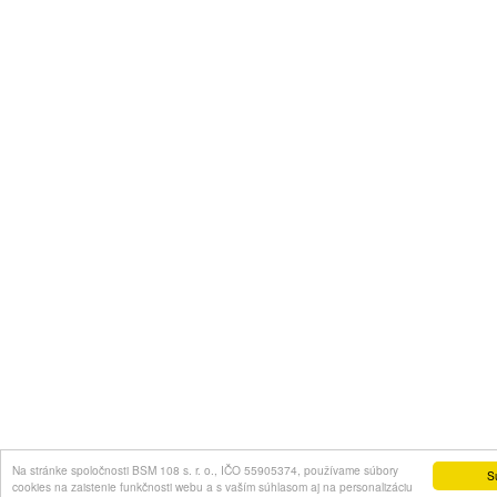
Na stránke spoločnosti BSM 108 s. r. o., IČO 55905374, používame súbory
S
cookies na zaistenie funkčnosti webu a s vaším súhlasom aj na personalizáciu