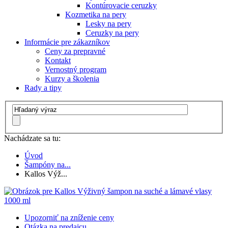
Kontúrovacie ceruzky
Kozmetika na pery
Lesky na pery
Ceruzky na pery
Informácie pre zákazníkov
Ceny za prepravné
Kontakt
Vernostný program
Kurzy a školenia
Rady a tipy
Nachádzate sa tu:
Úvod
Šampóny na...
Kallos Výž...
Upozorniť na zníženie ceny
Otázka na predajcu