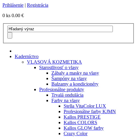
Prihlásenie
|
Registrácia
0 ks
0.00 €
Kaderníctvo
VLASOVÁ KOZMETIKA
Starostlivosť o vlasy
Zábaly a masky na vlasy
Šampóny na vlasy
Balzamy a kondicionéry
Profesionálne produkty
Trvalá ondulácia
Farby na vlasy
Stella VitaColor LUX
Profesionálne farby KJMN
Kallos PRESTIGE
Kallos COLORS
Kallos GLOW farby
Crazy Color