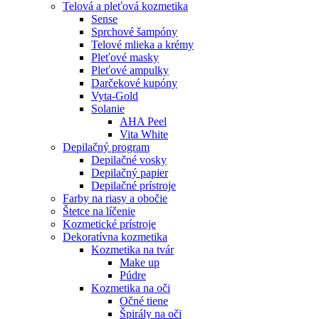
Telová a pleťová kozmetika
Sense
Sprchové šampóny
Telové mlieka a krémy
Pleťové masky
Pleťové ampulky
Darčekové kupóny
Vyta-Gold
Solanie
AHA Peel
Vita White
Depilačný program
Depilačné vosky
Depilačný papier
Depilačné prístroje
Farby na riasy a obočie
Štetce na líčenie
Kozmetické prístroje
Dekoratívna kozmetika
Kozmetika na tvár
Make up
Púdre
Kozmetika na oči
Očné tiene
Špirály na oči