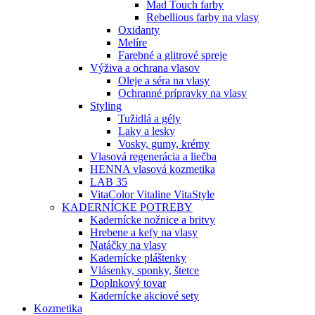
Mad Touch farby
Rebellious farby na vlasy
Oxidanty
Melíre
Farebné a glitrové spreje
Výživa a ochrana vlasov
Oleje a séra na vlasy
Ochranné prípravky na vlasy
Styling
Tužidlá a gély
Laky a lesky
Vosky, gumy, krémy
Vlasová regenerácia a liečba
HENNA vlasová kozmetika
LAB 35
VitaColor Vitaline VitaStyle
KADERNÍCKE POTREBY
Kadernícke nožnice a britvy
Hrebene a kefy na vlasy
Natáčky na vlasy
Kadernícke pláštenky
Vlásenky, sponky, štetce
Doplnkový tovar
Kadernícke akciové sety
Kozmetika