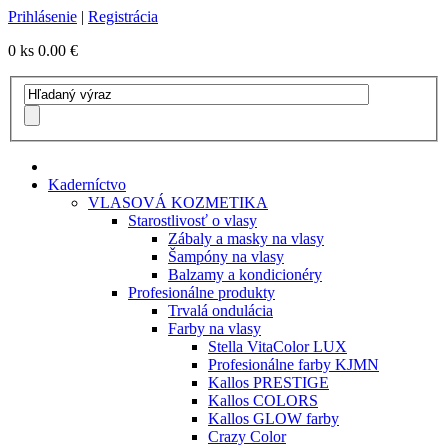
Prihlásenie
|
Registrácia
0 ks
0.00 €
Kaderníctvo
VLASOVÁ KOZMETIKA
Starostlivosť o vlasy
Zábaly a masky na vlasy
Šampóny na vlasy
Balzamy a kondicionéry
Profesionálne produkty
Trvalá ondulácia
Farby na vlasy
Stella VitaColor LUX
Profesionálne farby KJMN
Kallos PRESTIGE
Kallos COLORS
Kallos GLOW farby
Crazy Color