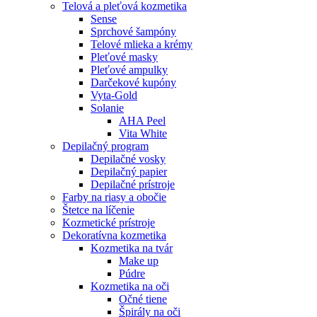
Telová a pleťová kozmetika
Sense
Sprchové šampóny
Telové mlieka a krémy
Pleťové masky
Pleťové ampulky
Darčekové kupóny
Vyta-Gold
Solanie
AHA Peel
Vita White
Depilačný program
Depilačné vosky
Depilačný papier
Depilačné prístroje
Farby na riasy a obočie
Štetce na líčenie
Kozmetické prístroje
Dekoratívna kozmetika
Kozmetika na tvár
Make up
Púdre
Kozmetika na oči
Očné tiene
Špirály na oči