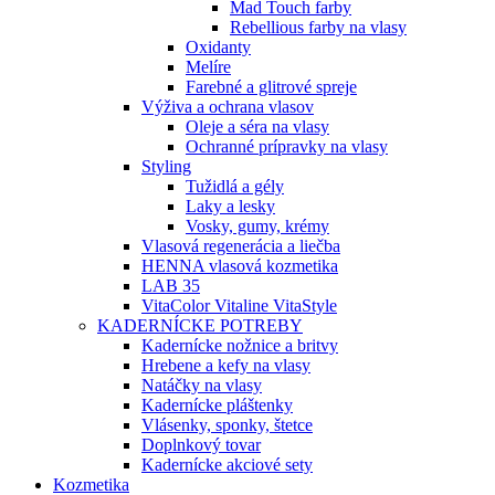
Mad Touch farby
Rebellious farby na vlasy
Oxidanty
Melíre
Farebné a glitrové spreje
Výživa a ochrana vlasov
Oleje a séra na vlasy
Ochranné prípravky na vlasy
Styling
Tužidlá a gély
Laky a lesky
Vosky, gumy, krémy
Vlasová regenerácia a liečba
HENNA vlasová kozmetika
LAB 35
VitaColor Vitaline VitaStyle
KADERNÍCKE POTREBY
Kadernícke nožnice a britvy
Hrebene a kefy na vlasy
Natáčky na vlasy
Kadernícke pláštenky
Vlásenky, sponky, štetce
Doplnkový tovar
Kadernícke akciové sety
Kozmetika