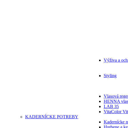
Výživa a och
Styling
Vlasová regen
HENNA vlas
LAB 35
VitaColor Vit
KADERNÍCKE POTREBY
Kadernícke n
Hrebene a ke