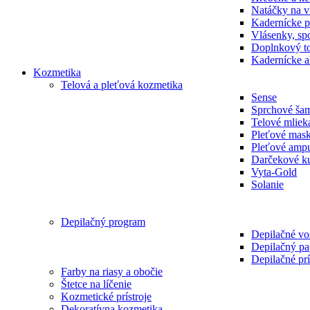
Natáčky na v
Kadernícke p
Vlásenky, spo
Doplnkový t
Kadernícke a
Kozmetika
Telová a pleťová kozmetika
Sense
Sprchové ša
Telové mliek
Pleťové mas
Pleťové amp
Darčekové k
Vyta-Gold
Solanie
Depilačný program
Depilačné vo
Depilačný pa
Depilačné prí
Farby na riasy a obočie
Štetce na líčenie
Kozmetické prístroje
Dekoratívna kozmetika