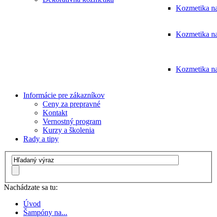
Kozmetika na
Kozmetika na
Kozmetika na
Informácie pre zákazníkov
Ceny za prepravné
Kontakt
Vernostný program
Kurzy a školenia
Rady a tipy
Nachádzate sa tu:
Úvod
Šampóny na...