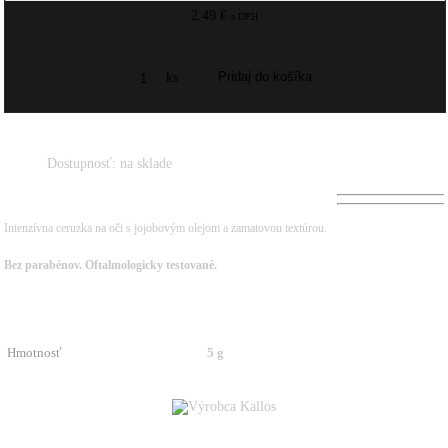
2.49 €
s DPH
ks
Dostupnosť:
na sklade
Intenzívna ceruzka na oči s jojobovým olejom a zamatovou textúrou.
Bez parabénov. Oftalmologicky testované.
Hmotnosť
5 g