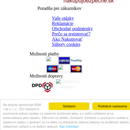
Poradňa pre zákazníkov
Vaše otázky
Reklamácie
Obchodné podmienky
Prečo sa registrovať?
Ako Nakupovať
Súbory cookies
Možnosti platby
Možnosti dopravy
Na stránke spoločnosti BSM
Súhlasím
Podrobné nastavenia
108 s. r. o., IČO 55905374,
používame súbory cookies na zaistenie funkčnosti webu a s vaším súhlasom aj na
personalizáciu jeho obsahu. Kliknutím na tlačidlo „Súhlasím“ súhlasíte s využívaním cookies a
predaním údajov o správaní sa na webe na zobrazenie cielenej reklamy na sociálnych sieťach,
reklamných sieťach a na ďalších weboch.
Viac informácií