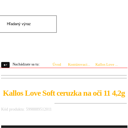
|
Prihlásenie
Registrácia
0 ks
0.00 €
Nachádzate sa tu:
Úvod
Kontúrovaci...
Kallos Love ...
Kallos Love Soft ceruzka na oči 11 4,2g
Kód produktu: 5998889512011