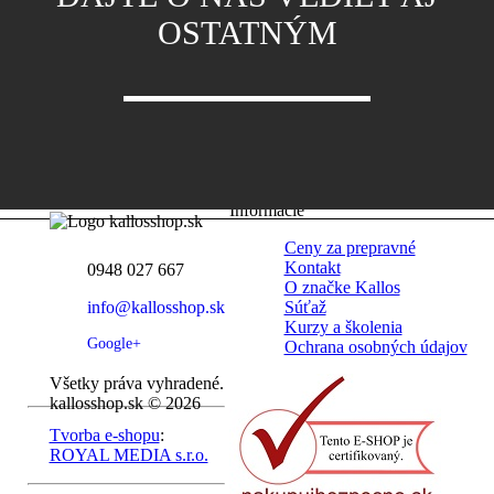
OSTATNÝM
Informácie
Ceny za prepravné
Kontakt
0948 027 667
O značke Kallos
info@kallosshop.sk
Súťaž
Kurzy a školenia
Google+
Ochrana osobných údajov
Všetky práva vyhradené.
kallosshop.sk © 2026
Tvorba e-shopu
:
ROYAL MEDIA s.r.o.