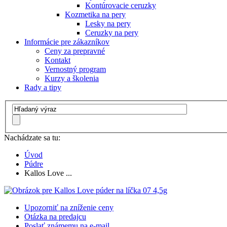
Kontúrovacie ceruzky
Kozmetika na pery
Lesky na pery
Ceruzky na pery
Informácie pre zákazníkov
Ceny za prepravné
Kontakt
Vernostný program
Kurzy a školenia
Rady a tipy
Nachádzate sa tu:
Úvod
Púdre
Kallos Love ...
Upozorniť na zníženie ceny
Otázka na predajcu
Poslať známemu na e-mail