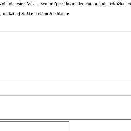
razní linie tváre. Vďaka svojim špeciálnym pigmentom bude pokožka ho
 unikátnej zložke budú nežne hladké.