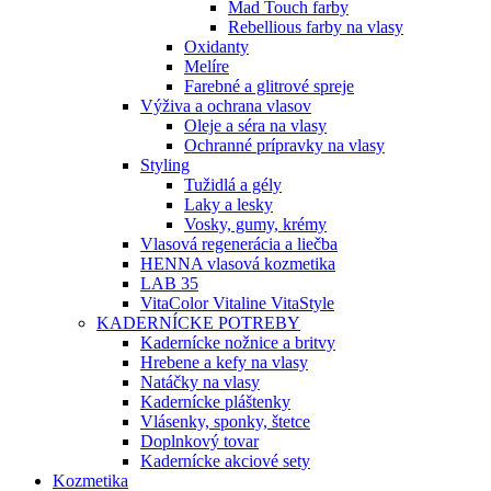
Mad Touch farby
Rebellious farby na vlasy
Oxidanty
Melíre
Farebné a glitrové spreje
Výživa a ochrana vlasov
Oleje a séra na vlasy
Ochranné prípravky na vlasy
Styling
Tužidlá a gély
Laky a lesky
Vosky, gumy, krémy
Vlasová regenerácia a liečba
HENNA vlasová kozmetika
LAB 35
VitaColor Vitaline VitaStyle
KADERNÍCKE POTREBY
Kadernícke nožnice a britvy
Hrebene a kefy na vlasy
Natáčky na vlasy
Kadernícke pláštenky
Vlásenky, sponky, štetce
Doplnkový tovar
Kadernícke akciové sety
Kozmetika