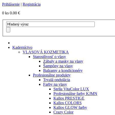
Prihlásenie
|
Registrácia
0 ks
0.00 €
Kaderníctvo
VLASOVÁ KOZMETIKA
Starostlivosť o vlasy
Zábaly a masky na vlasy
Šampóny na vlasy
Balzamy a kondicionéry
Profesionálne produkty
Trvalá ondulácia
Farby na vlasy
Stella VitaColor LUX
Profesionálne farby KJMN
Kallos PRESTIGE
Kallos COLORS
Kallos GLOW farby
Crazy Color