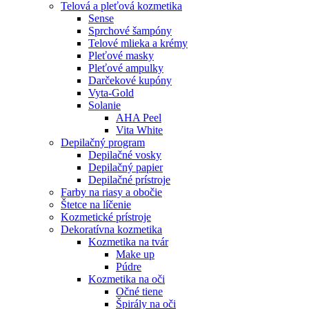
Telová a pleťová kozmetika
Sense
Sprchové šampóny
Telové mlieka a krémy
Pleťové masky
Pleťové ampulky
Darčekové kupóny
Vyta-Gold
Solanie
AHA Peel
Vita White
Depilačný program
Depilačné vosky
Depilačný papier
Depilačné prístroje
Farby na riasy a obočie
Štetce na líčenie
Kozmetické prístroje
Dekoratívna kozmetika
Kozmetika na tvár
Make up
Púdre
Kozmetika na oči
Očné tiene
Špirály na oči