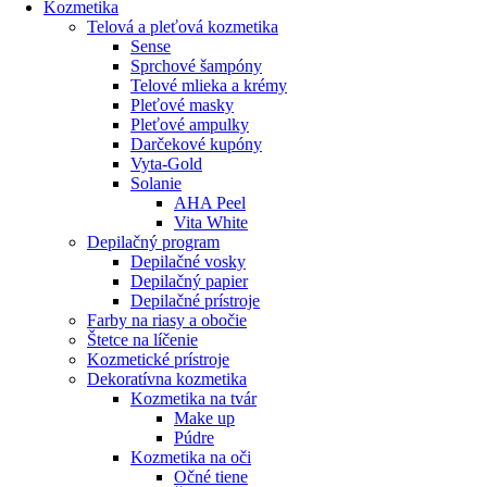
Kozmetika
Telová a pleťová kozmetika
Sense
Sprchové šampóny
Telové mlieka a krémy
Pleťové masky
Pleťové ampulky
Darčekové kupóny
Vyta-Gold
Solanie
AHA Peel
Vita White
Depilačný program
Depilačné vosky
Depilačný papier
Depilačné prístroje
Farby na riasy a obočie
Štetce na líčenie
Kozmetické prístroje
Dekoratívna kozmetika
Kozmetika na tvár
Make up
Púdre
Kozmetika na oči
Očné tiene