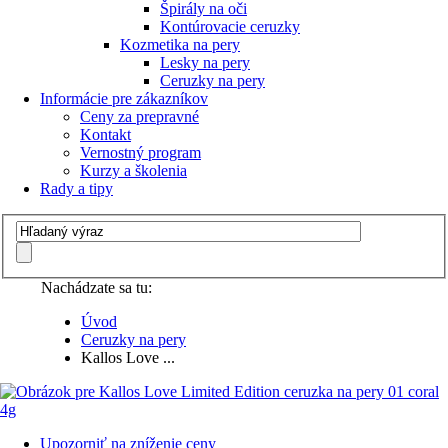
Špirály na oči
Kontúrovacie ceruzky
Kozmetika na pery
Lesky na pery
Ceruzky na pery
Informácie pre zákazníkov
Ceny za prepravné
Kontakt
Vernostný program
Kurzy a školenia
Rady a tipy
Nachádzate sa tu:
Úvod
Ceruzky na pery
Kallos Love ...
Upozorniť na zníženie ceny