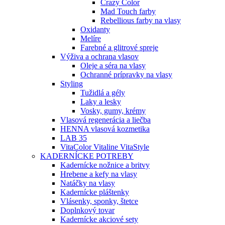
Crazy Color
Mad Touch farby
Rebellious farby na vlasy
Oxidanty
Melíre
Farebné a glitrové spreje
Výživa a ochrana vlasov
Oleje a séra na vlasy
Ochranné prípravky na vlasy
Styling
Tužidlá a gély
Laky a lesky
Vosky, gumy, krémy
Vlasová regenerácia a liečba
HENNA vlasová kozmetika
LAB 35
VitaColor Vitaline VitaStyle
KADERNÍCKE POTREBY
Kadernícke nožnice a britvy
Hrebene a kefy na vlasy
Natáčky na vlasy
Kadernícke pláštenky
Vlásenky, sponky, štetce
Doplnkový tovar
Kadernícke akciové sety