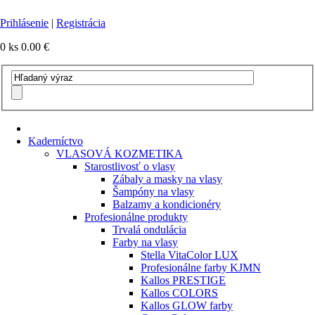
Prihlásenie
|
Registrácia
0 ks
0.00 €
Kaderníctvo
VLASOVÁ KOZMETIKA
Starostlivosť o vlasy
Zábaly a masky na vlasy
Šampóny na vlasy
Balzamy a kondicionéry
Profesionálne produkty
Trvalá ondulácia
Farby na vlasy
Stella VitaColor LUX
Profesionálne farby KJMN
Kallos PRESTIGE
Kallos COLORS
Kallos GLOW farby