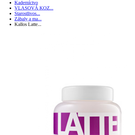
Kaderníctvo
VLASOVÁ KOZ...
Starostlivos...
Zábaly a ma...
Kallos Latte...