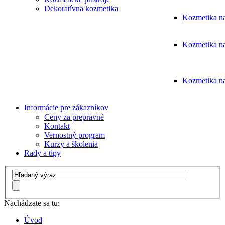
Dekoratívna kozmetika
Kozmetika na
Kozmetika na
Kozmetika na
Informácie pre zákazníkov
Ceny za prepravné
Kontakt
Vernostný program
Kurzy a školenia
Rady a tipy
Nachádzate sa tu:
Úvod