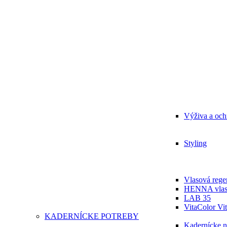
Výživa a och
Styling
Vlasová regen
HENNA vlas
LAB 35
VitaColor Vit
KADERNÍCKE POTREBY
Kadernícke n