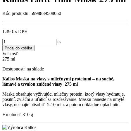
Kód produktu: 5998889508050
1.39 €
s DPH
ks
Veľkosť
275 ml
Dostupnosť:
na sklade
Kallos Maska na vlasy s mliečnymi proteinmi – na suché,
lámavé a trvalou zničené vlasy 275 ml
Maska obsahuje vyživujúci mliečny protein, ktorý vlasy hydratuje,
posilní, zvláčni a uľahčí sa rozčesávanie. Masku naneste na umyté
vlasy, nechajte pôsobiť 5-10 min. a potom dôkladne opláchnite.
Hmotnosť
310 g