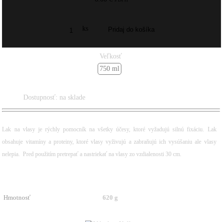
ks
Veľkosť
750 ml
Dostupnosť:
na sklade
Lak na vlasy je rýchly pomocník na všetky účesy, ktoré vyžadujú silnú fixáciu. Lak
obsahuje vitamíny a proteiny, ktoré vlasy vyživujú a zabraňujú ich vysúšaniu ale vlasy
nelepia. Pred použitím pretrepať a nastriekať na vlasy zo vzdialenosti 30 cm.
Hmotnosť
620 g