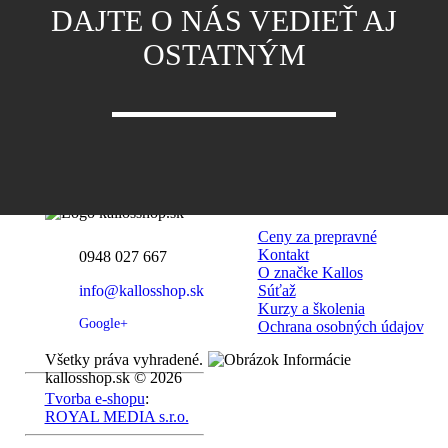
DAJTE O NÁS VEDIEŤ AJ
OSTATNÝM
Informácie
Ceny za prepravné
Kontakt
0948 027 667
O značke Kallos
info@kallosshop.sk
Súťaž
Kurzy a školenia
Google+
Ochrana osobných údajov
Všetky práva vyhradené.
kallosshop.sk © 2026
Tvorba e-shopu
:
ROYAL MEDIA s.r.o.