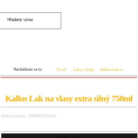
|
Prihlásenie
Registrácia
0 ks
0.00 €
Nachádzate sa tu:
Úvod
Laky a lesky
Kallos Lak n...
Kallos Lak na vlasy extra silný 750ml
Kód produktu: 5998889502041
6.00 €
s DPH