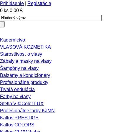
Prihlásenie
|
Registrácia
0 ks
0.00 €
Kaderníctvo
VLASOVÁ KOZMETIKA
Starostlivosť o vlasy
Zábaly a masky na vlasy
Šampóny na vlasy
Balzamy a kondicionéry
Profesionálne produkty
Trvalá ondulácia
Farby na vlasy
Stella VitaColor LUX
Profesionálne farby KJMN
Kallos PRESTIGE
Kallos COLORS
Kallos GLOW farby