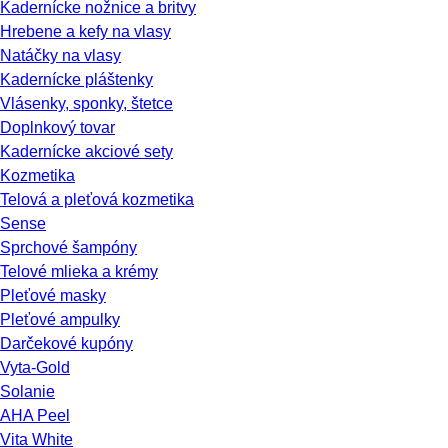
Kadernícke nožnice a britvy
Hrebene a kefy na vlasy
Natáčky na vlasy
Kadernícke pláštenky
Vlásenky, sponky, štetce
Doplnkový tovar
Kadernícke akciové sety
Kozmetika
Telová a pleťová kozmetika
Sense
Sprchové šampóny
Telové mlieka a krémy
Pleťové masky
Pleťové ampulky
Darčekové kupóny
Vyta-Gold
Solanie
AHA Peel
Vita White