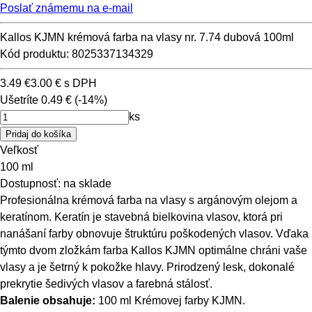
Poslať známemu na e-mail
Kallos KJMN krémová farba na vlasy nr. 7.74 dubová 100ml
Kód produktu: 8025337134329
3.49 €
3.00 €
s DPH
Ušetríte
0.49 €
(-14%)
ks
Veľkosť
100 ml
Dostupnosť:
na sklade
Profesionálna krémová farba na vlasy s argánovým olejom a
keratínom. Keratín je stavebná bielkovina vlasov, ktorá pri
nanášaní farby obnovuje štruktúru poškodených vlasov. Vďaka
týmto dvom zložkám farba Kallos KJMN optimálne chráni vaše
vlasy a je šetrný k pokožke hlavy. Prirodzený lesk, dokonalé
prekrytie šedivých vlasov a farebná stálosť.
Balenie obsahuje:
100 ml Krémovej farby KJMN.