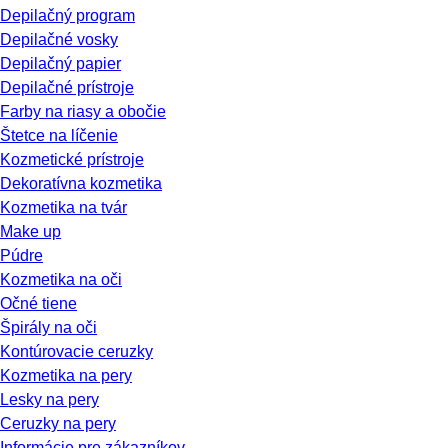
Depilačný program
Depilačné vosky
Depilačný papier
Depilačné prístroje
Farby na riasy a obočie
Štetce na líčenie
Kozmetické prístroje
Dekoratívna kozmetika
Kozmetika na tvár
Make up
Púdre
Kozmetika na oči
Očné tiene
Špirály na oči
Kontúrovacie ceruzky
Kozmetika na pery
Lesky na pery
Ceruzky na pery
Informácie pre zákazníkov