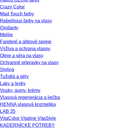
Crazy Color
Mad Touch farby
Rebellious farby na vlasy
Oxidanty
Melíre
Farebné a glitrové spreje
Výživa a ochrana vlasov
Oleje a séra na vlasy
Ochranné prípravky na vlasy
Styling
Tužidlá a gély
Laky a lesky
Vosky, gumy, krémy
Vlasová regenerácia a liečba
HENNA vlasová kozmetika
LAB 35
VitaColor Vitaline VitaStyle
KADERNÍCKE POTREBY