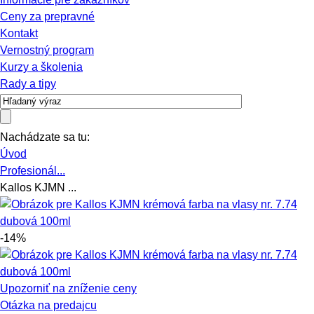
Ceny za prepravné
Kontakt
Vernostný program
Kurzy a školenia
Rady a tipy
Nachádzate sa tu:
Úvod
Profesionál...
Kallos KJMN ...
-14%
Upozorniť na zníženie ceny
Otázka na predajcu