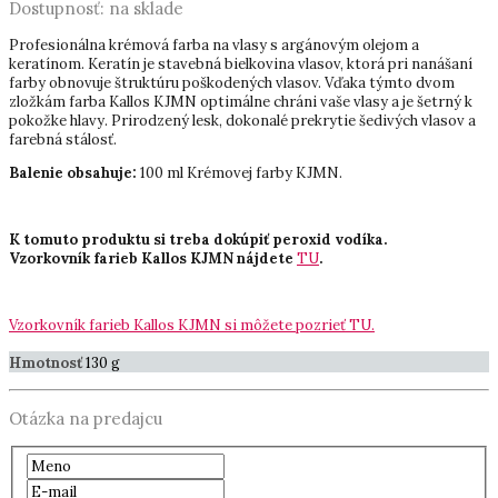
Dostupnosť:
na sklade
Profesionálna krémová farba na vlasy s argánovým olejom a
keratínom. Keratín je stavebná bielkovina vlasov, ktorá pri nanášaní
farby obnovuje štruktúru poškodených vlasov. Vďaka týmto dvom
zložkám farba Kallos KJMN optimálne chráni vaše vlasy a je šetrný k
pokožke hlavy. Prirodzený lesk, dokonalé prekrytie šedivých vlasov a
farebná stálosť.
Balenie obsahuje:
100 ml Krémovej farby KJMN.
K tomuto produktu si treba dokúpiť peroxid vodíka.
Vzorkovník farieb Kallos KJMN nájdete
TU
.
Vzorkovník farieb Kallos KJMN si môžete pozrieť TU.
Hmotnosť
130 g
Otázka na predajcu