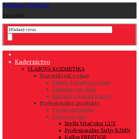
Prihlásenie
|
Registrácia
0 ks
0.00 €
Kaderníctvo
VLASOVÁ KOZMETIKA
Starostlivosť o vlasy
Zábaly a masky na vlasy
Šampóny na vlasy
Balzamy a kondicionéry
Profesionálne produkty
Trvalá ondulácia
Farby na vlasy
Stella VitaColor LUX
Profesionálne farby KJMN
Kallos PRESTIGE