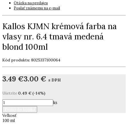
Otázka na predajcu
Poslať známemu na e-mail
Kallos KJMN krémová farba na
vlasy nr. 6.4 tmavá medená
blond 100ml
Kód produktu: 8025337100064
3.49 €
3.00 €
s DPH
0.49 €
(-14%)
Ušetríte
ks
Veľkosť
100 ml