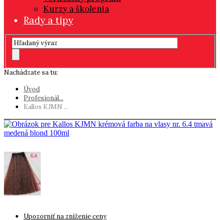
Kurzy a školenia
Rady a tipy
Nachádzate sa tu:
Úvod
Profesionál...
Kallos KJMN ...
-14%
Upozorniť na zníženie ceny