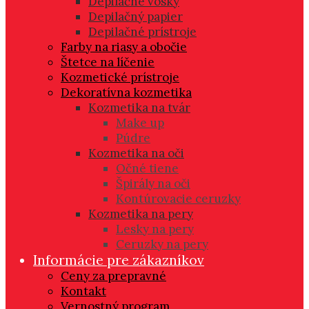
Depilačné vosky
Depilačný papier
Depilačné prístroje
Farby na riasy a obočie
Štetce na líčenie
Kozmetické prístroje
Dekoratívna kozmetika
Kozmetika na tvár
Make up
Púdre
Kozmetika na oči
Očné tiene
Špirály na oči
Kontúrovacie ceruzky
Kozmetika na pery
Lesky na pery
Ceruzky na pery
Informácie pre zákazníkov
Ceny za prepravné
Kontakt
Vernostný program