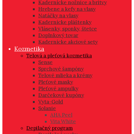
Kadernícke nožnice a britvy
Hrebene a kefy na vlasy
Natáčky na vlasy
Kadernícke pláštenky
Vlásenky, sponky, štetce
Doplnkový tovar
Kadernícke akciové sety
Kozmetika
Telová a pleťová kozmetika
Sense
Sprchové šampóny
Telové mlieka a krémy
Pleťové masky
Pleťové ampulky
Darčekové kupóny
Vyta-Gold
Solanie
AHA Peel
Vita White
Depilačný program