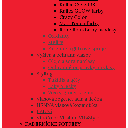
Kallos COLORS
Kallos GLOW farby
Crazy Color
Mad Touch farby
Rebellious farby na vlasy
Oxidanty
Melíre
Farebné a glitrové spreje
Výživa a ochrana vlasov
Oleje a séra na vlasy
Ochranné prípravky na vlasy
Styling
Tužidlá a gély
Laky a lesky
Vosky, gumy, krémy
Vlasová regenerácia a liečba
HENNA vlasová kozmetika
LAB 35
VitaColor Vitaline VitaStyle
KADERNÍCKE POTREBY