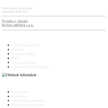
Všetky práva vyhradené.
kallosshop.sk © 2026
Tvorba e-shopu
:
ROYAL MEDIA s.r.o.
Informácie
Ceny za prepravné
Kontakt
O značke Kallos
Súťaž
Kurzy a školenia
Ochrana osobných údajov
Poradňa pre zákazníkov
Vaše otázky
Reklamácie
Obchodné podmienky
Prečo sa registrovať?