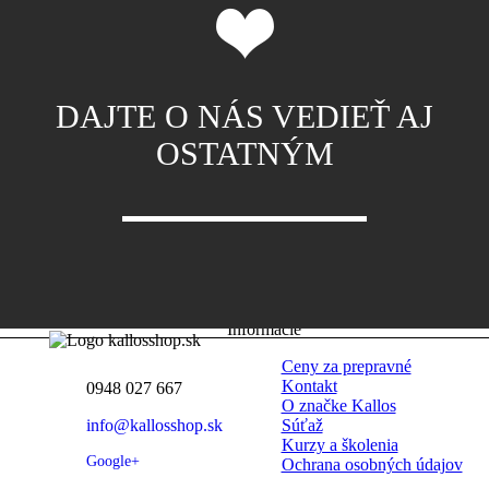
DAJTE O NÁS VEDIEŤ AJ
OSTATNÝM
Informácie
Ceny za prepravné
Kontakt
0948 027 667
O značke Kallos
info@kallosshop.sk
Súťaž
Kurzy a školenia
Google+
Ochrana osobných údajov