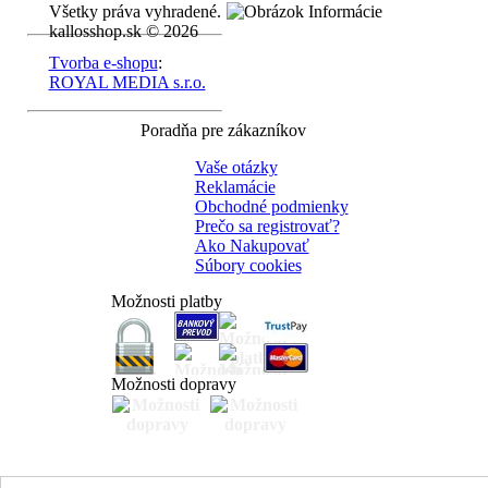
Všetky práva vyhradené.
kallosshop.sk © 2026
Tvorba e-shopu
:
ROYAL MEDIA s.r.o.
Poradňa pre zákazníkov
Vaše otázky
Reklamácie
Obchodné podmienky
Prečo sa registrovať?
Ako Nakupovať
Súbory cookies
Možnosti platby
Možnosti dopravy