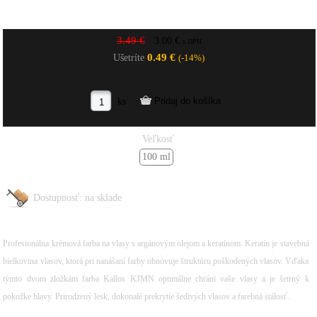
3.49 €
3.00 €
s DPH
0.49 €
Ušetríte
(-14%)
ks
Veľkosť
100 ml
Dostupnosť:
na sklade
Profesionálna krémová farba na vlasy s argánovým olejom a keratínom. Keratín je stavebná
bielkovina vlasov, ktorá pri nanášaní farby obnovuje štruktúru poškodených vlasov. Vďaka
týmto dvom zložkám farba Kallos KJMN optimálne chráni vaše vlasy a je šetrný k
pokožke hlavy. Prirodzený lesk, dokonalé prekrytie šedivých vlasov a farebná stálosť.