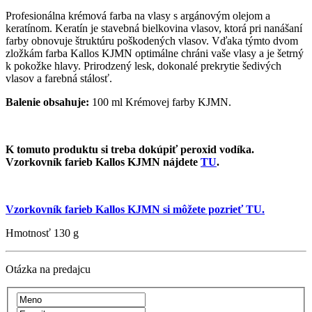
Profesionálna krémová farba na vlasy s argánovým olejom a
keratínom. Keratín je stavebná bielkovina vlasov, ktorá pri nanášaní
farby obnovuje štruktúru poškodených vlasov. Vďaka týmto dvom
zložkám farba Kallos KJMN optimálne chráni vaše vlasy a je šetrný
k pokožke hlavy. Prirodzený lesk, dokonalé prekrytie šedivých
vlasov a farebná stálosť.
Balenie obsahuje:
100 ml Krémovej farby KJMN.
K tomuto produktu si treba dokúpiť peroxid vodíka.
Vzorkovník farieb Kallos KJMN nájdete
TU
.
Vzorkovník farieb Kallos KJMN si môžete pozrieť TU.
Hmotnosť
130 g
Otázka na predajcu