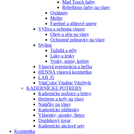
Mad Touch farby
Rebellious farby na vlasy
Oxidanty
Melíre
Farebné a glitrové spreje
Výživa a ochrana vlasov
Oleje a séra na vlasy
Ochranné prípravky na vlasy
Styling
Tužidlá a gély
Laky a lesky
Vosky, gumy, krémy
Vlasová regenerácia a liečba
HENNA vlasová kozmetika
LAB 35
VitaColor Vitaline VitaStyle
KADERNÍCKE POTREBY
Kadernícke nožnice a britvy
Hrebene a kefy na vlasy
Natáčky na vlasy
Kadernícke pláštenky
Vlásenky, sponky, štetce
Doplnkový tovar
Kadernícke akciové sety
Kozmetika