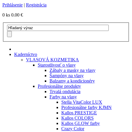
Prihlásenie
|
Registrácia
0 ks
0.00 €
Kaderníctvo
VLASOVÁ KOZMETIKA
Starostlivosť o vlasy
Zábaly a masky na vlasy
Šampóny na vlasy
Balzamy a kondicionéry
Profesionálne produkty
Trvalá ondulácia
Farby na vlasy
Stella VitaColor LUX
Profesionálne farby KJMN
Kallos PRESTIGE
Kallos COLORS
Kallos GLOW farby
Crazy Color