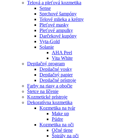
Telová a pleťová kozmetika
Sense
Sprchové šampóny
Telové mlieka a krémy
Pleťové masky
Pleťové ampulky
Darčekové kupóny
Vyta-Gold
Solanie
AHA Peel
Vita White
Depilačný program
Depilačné vosky
Depilačný papier
Depilačné prístroje
Farby na riasy a obočie
Štetce na líčenie
Kozmetické prístroje
Dekoratívna kozmetika
Kozmetika na tvár
Make up
Púdre
Kozmetika na oči
Očné tiene
Špirály na oči