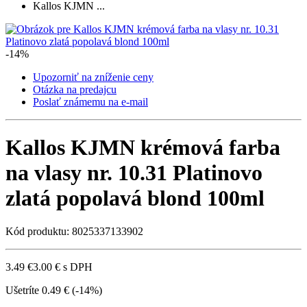
Kallos KJMN ...
-14%
Upozorniť na zníženie ceny
Otázka na predajcu
Poslať známemu na e-mail
Kallos KJMN krémová farba
na vlasy nr. 10.31 Platinovo
zlatá popolavá blond 100ml
Kód produktu: 8025337133902
3.49 €
3.00 €
s DPH
Ušetríte
0.49 €
(-14%)