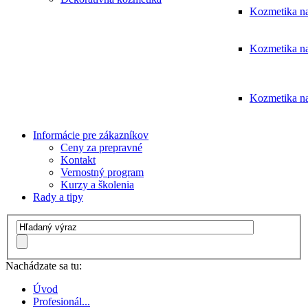
Kozmetika na
Kozmetika na
Kozmetika na
Informácie pre zákazníkov
Ceny za prepravné
Kontakt
Vernostný program
Kurzy a školenia
Rady a tipy
Nachádzate sa tu:
Úvod
Profesionál...