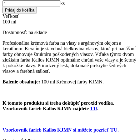
ks
Veľkosť
100 ml
Dostupnosť:
na sklade
Profesionálna krémová farba na vlasy s argánovým olejom a
keratínom. Keratín je stavebná bielkovina vlasov, ktorá pri nanášaní
farby obnovuje štruktúru poškodených vlasov. Vďaka týmto dvom
zložkám farba Kallos KJMN optimálne chráni vaše vlasy a je šetrný
k pokožke hlavy. Prirodzený lesk, dokonalé prekrytie šedivých
vlasov a farebná stálosť.
Balenie obsahuje:
100 ml Krémovej farby KJMN.
K tomuto produktu si treba dokúpiť peroxid vodíka.
Vzorkovník farieb Kallos KJMN nájdete
TU
.
Vzorkovník farieb Kallos KJMN si môžete pozrieť TU.