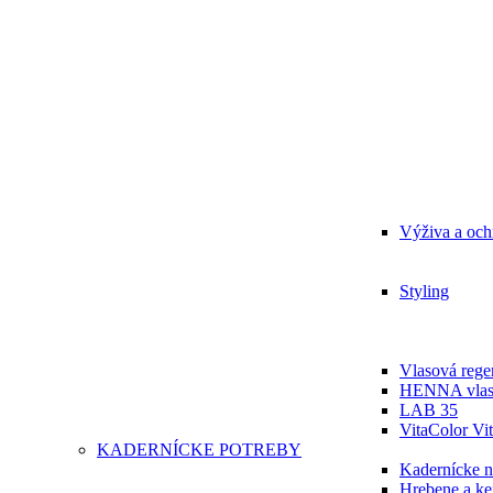
Výživa a och
Styling
Vlasová regen
HENNA vlas
LAB 35
VitaColor Vit
KADERNÍCKE POTREBY
Kadernícke n
Hrebene a ke