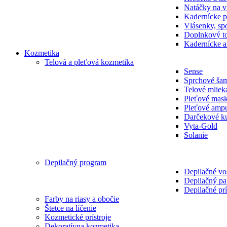
Natáčky na v
Kadernícke p
Vlásenky, spo
Doplnkový t
Kadernícke a
Kozmetika
Telová a pleťová kozmetika
Sense
Sprchové ša
Telové mliek
Pleťové mas
Pleťové amp
Darčekové k
Vyta-Gold
Solanie
Depilačný program
Depilačné vo
Depilačný pa
Depilačné prí
Farby na riasy a obočie
Štetce na líčenie
Kozmetické prístroje
Dekoratívna kozmetika