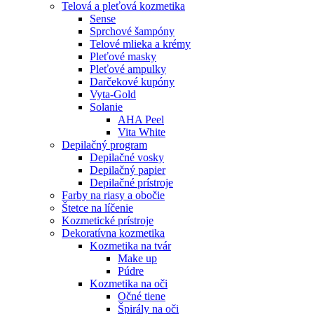
Telová a pleťová kozmetika
Sense
Sprchové šampóny
Telové mlieka a krémy
Pleťové masky
Pleťové ampulky
Darčekové kupóny
Vyta-Gold
Solanie
AHA Peel
Vita White
Depilačný program
Depilačné vosky
Depilačný papier
Depilačné prístroje
Farby na riasy a obočie
Štetce na líčenie
Kozmetické prístroje
Dekoratívna kozmetika
Kozmetika na tvár
Make up
Púdre
Kozmetika na oči
Očné tiene
Špirály na oči