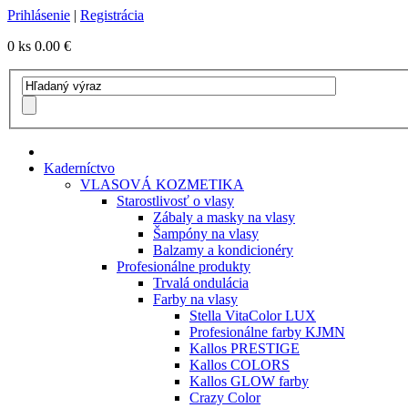
Prihlásenie
|
Registrácia
0 ks
0.00 €
Kaderníctvo
VLASOVÁ KOZMETIKA
Starostlivosť o vlasy
Zábaly a masky na vlasy
Šampóny na vlasy
Balzamy a kondicionéry
Profesionálne produkty
Trvalá ondulácia
Farby na vlasy
Stella VitaColor LUX
Profesionálne farby KJMN
Kallos PRESTIGE
Kallos COLORS
Kallos GLOW farby
Crazy Color