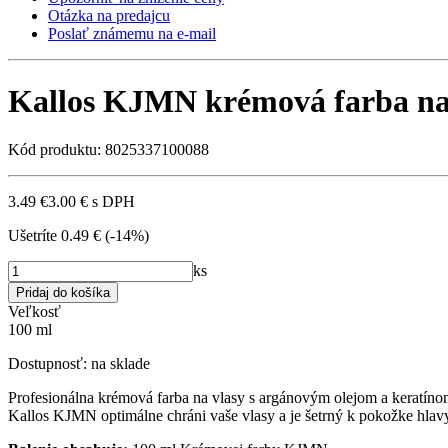
Otázka na predajcu
Poslať známemu na e-mail
Kallos KJMN krémová farba na 
Kód produktu: 8025337100088
3.49 €
3.00 €
s DPH
Ušetríte
0.49 €
(-14%)
ks
Veľkosť
100 ml
Dostupnosť:
na sklade
Profesionálna krémová farba na vlasy s argánovým olejom a keratíno
Kallos KJMN optimálne chráni vaše vlasy a je šetrný k pokožke hlavy.