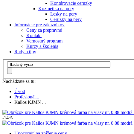
Kontúrovacie ceruzky
Kozmetika na pery
Lesky na pery
Ceruzky na pery
Informácie pre zákazníkov
Ceny za prepravné
Kontakt
Vernostný program
Kurzy a školenia
Rady a tipy
Nachádzate sa tu:
Úvod
Profesionál...
Kallos KJMN ...
-14%
Upozorniť na zníženie ceny