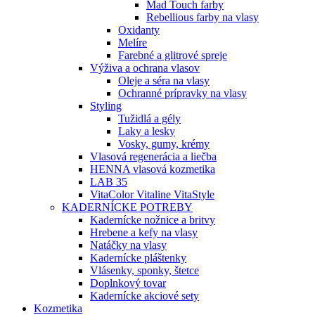
Mad Touch farby
Rebellious farby na vlasy
Oxidanty
Melíre
Farebné a glitrové spreje
Výživa a ochrana vlasov
Oleje a séra na vlasy
Ochranné prípravky na vlasy
Styling
Tužidlá a gély
Laky a lesky
Vosky, gumy, krémy
Vlasová regenerácia a liečba
HENNA vlasová kozmetika
LAB 35
VitaColor Vitaline VitaStyle
KADERNÍCKE POTREBY
Kadernícke nožnice a britvy
Hrebene a kefy na vlasy
Natáčky na vlasy
Kadernícke pláštenky
Vlásenky, sponky, štetce
Doplnkový tovar
Kadernícke akciové sety
Kozmetika