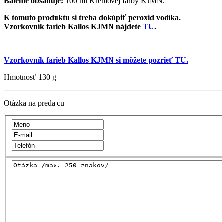
Balenie obsahuje:
100 ml Krémovej farby KJMN.
K tomuto produktu si treba dokúpiť peroxid vodíka.
Vzorkovník farieb Kallos KJMN nájdete
TU
.
Vzorkovník farieb Kallos KJMN si môžete pozrieť TU.
Hmotnosť
130 g
Otázka na predajcu