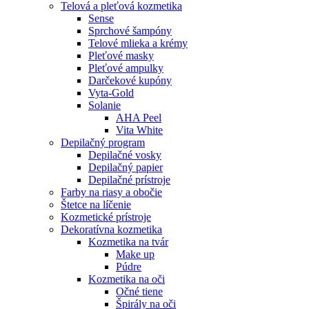
Telová a pleťová kozmetika
Sense
Sprchové šampóny
Telové mlieka a krémy
Pleťové masky
Pleťové ampulky
Darčekové kupóny
Vyta-Gold
Solanie
AHA Peel
Vita White
Depilačný program
Depilačné vosky
Depilačný papier
Depilačné prístroje
Farby na riasy a obočie
Štetce na líčenie
Kozmetické prístroje
Dekoratívna kozmetika
Kozmetika na tvár
Make up
Púdre
Kozmetika na oči
Očné tiene
Špirály na oči