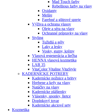
Mad Touch farby
Rebellious farby na vlasy
Oxidanty
Melíre
Farebné a glitrové spreje
Výživa a ochrana vlasov
Oleje a séra na vlasy
Ochranné prípravky na vlasy
Styling
Tužidlá a gély
Laky a lesky
Vosky, gumy, krémy
Vlasová regenerácia a liečba
HENNA vlasová kozmetika
LAB 35
VitaColor Vitaline VitaStyle
KADERNÍCKE POTREBY
Kadernícke nožnice a britvy
Hrebene a kefy na vlasy
Natáčky na vlasy
Kadernícke pláštenky
Vlásenky, sponky, štetce
Doplnkový tovar
Kadernícke akciové sety
Kozmetika