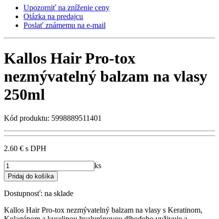
Upozorniť na zníženie ceny
Otázka na predajcu
Poslať známemu na e-mail
Kallos Hair Pro-tox
nezmývatelný balzam na vlasy
250ml
Kód produktu: 5998889511401
2.60 €
s DPH
ks
Dostupnosť:
na sklade
Kallos Hair Pro-tox nezmývatelný balzam na vlasy s Keratinom,
Kolagénom a kyselinou hyalurónovou dlhodobo vyživuje a