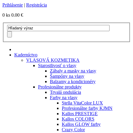
Prihlásenie
|
Registrácia
0 ks
0.00 €
Kaderníctvo
VLASOVÁ KOZMETIKA
Starostlivosť o vlasy
Zábaly a masky na vlasy
Šampóny na vlasy
Balzamy a kondicionéry
Profesionálne produkty
Trvalá ondulácia
Farby na vlasy
Stella VitaColor LUX
Profesionálne farby KJMN
Kallos PRESTIGE
Kallos COLORS
Kallos GLOW farby
Crazy Color