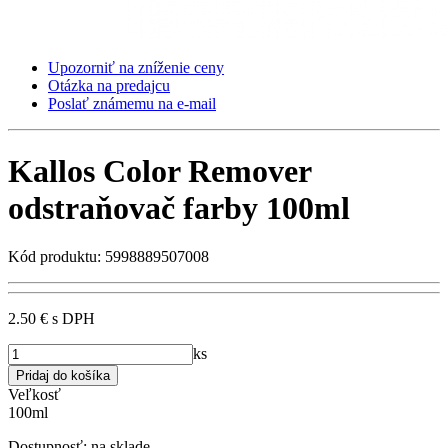
Upozorniť na zníženie ceny
Otázka na predajcu
Poslať známemu na e-mail
Kallos Color Remover
odstraňovač farby 100ml
Kód produktu: 5998889507008
2.50 €
s DPH
ks
Veľkosť
100ml
Dostupnosť:
na sklade