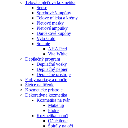
Telová a pleťová kozmetika
Sense
Sprchové šampóny
Telové mlieka a krémy
Pleťové masky
Pleťové ampulky
Darčekové kupóny
Vyta-Gold
Solanie
AHA Peel
Vita White
Depilačný program
Depilačné vosky
Depilačný papier
Depilačné prístroje
Farby na riasy a obočie
Štetce na líčenie
Kozmetické prístroje
Dekoratívna kozmetika
Kozmetika na tvár
Make up
Púdre
Kozmetika na oči
Očné tiene
Špirály na oči