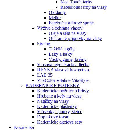
Mad Touch farby
Rebellious farby na vlasy
Oxidanty
Melíre
Farebné a glitrové spreje
Výživa a ochrana vlasov
Oleje a séra na vlasy
Ochranné prípravky na vlasy
Styling
Tužidlá a gély
Laky a lesky
Vosky, gumy, krémy
Vlasová regenerácia a liečba
HENNA vlasová kozmetika
LAB 35
VitaColor Vitaline VitaStyle
KADERNÍCKE POTREBY
Kadernícke nožnice a britvy
Hrebene a kefy na vlasy
Natáčky na vlasy
Kadernícke pláštenky
Vlásenky, sponky, štetce
Doplnkový tovar
Kadernícke akciové sety
Kozmetika