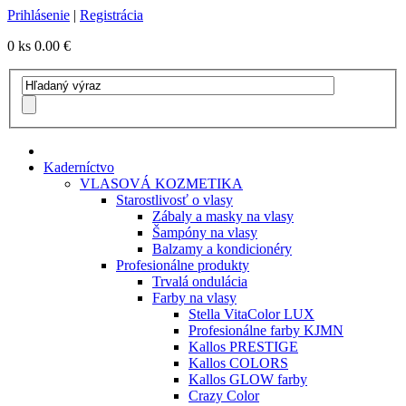
Prihlásenie
|
Registrácia
0 ks
0.00 €
Kaderníctvo
VLASOVÁ KOZMETIKA
Starostlivosť o vlasy
Zábaly a masky na vlasy
Šampóny na vlasy
Balzamy a kondicionéry
Profesionálne produkty
Trvalá ondulácia
Farby na vlasy
Stella VitaColor LUX
Profesionálne farby KJMN
Kallos PRESTIGE
Kallos COLORS
Kallos GLOW farby
Crazy Color