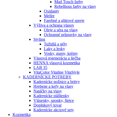
Mad Touch farby
Rebellious farby na vlasy
Oxidanty
Melíre
Farebné a glitrové spreje
Výživa a ochrana vlasov
Oleje a séra na vlasy
Ochranné prípravky na vlasy
Styling
Tužidlá a gély
Laky a lesky
Vosky, gumy, krémy
Vlasová regenerácia a liečba
HENNA vlasová kozmetika
LAB 35
VitaColor Vitaline VitaStyle
KADERNÍCKE POTREBY
Kadernícke nožnice a britvy
Hrebene a kefy na vlasy
Natáčky na vlasy
Kadernícke pláštenky
Vlásenky, sponky, štetce
Doplnkový tovar
Kadernícke akciové sety
Kozmetika