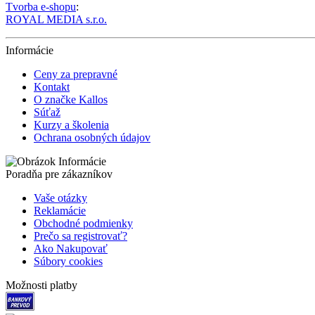
Tvorba e-shopu
:
ROYAL MEDIA s.r.o.
Informácie
Ceny za prepravné
Kontakt
O značke Kallos
Súťaž
Kurzy a školenia
Ochrana osobných údajov
Poradňa pre zákazníkov
Vaše otázky
Reklamácie
Obchodné podmienky
Prečo sa registrovať?
Ako Nakupovať
Súbory cookies
Možnosti platby