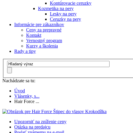
Kontúrovacie ceruzky
Kozmetika na pery
Lesky na pery
Ceruzky na pery
Informácie pre zákazníkov
Ceny za prepravné
Kontakt
Vernostný program
Kurzy a školenia
Rady a tipy
Nachádzate sa tu:
Úvod
Vlásenky, s...
Hair Force ...
Upozorniť na zníženie ceny
Otázka na predajcu
Poslať známemu na e-mail