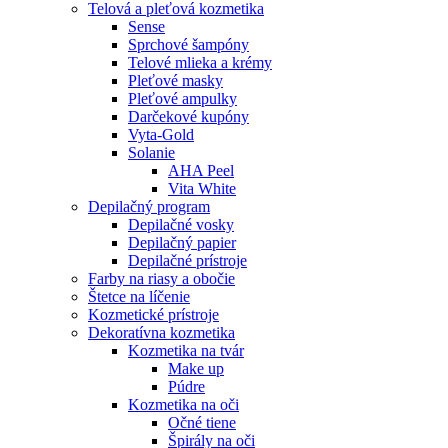
Telová a pleťová kozmetika
Sense
Sprchové šampóny
Telové mlieka a krémy
Pleťové masky
Pleťové ampulky
Darčekové kupóny
Vyta-Gold
Solanie
AHA Peel
Vita White
Depilačný program
Depilačné vosky
Depilačný papier
Depilačné prístroje
Farby na riasy a obočie
Štetce na líčenie
Kozmetické prístroje
Dekoratívna kozmetika
Kozmetika na tvár
Make up
Púdre
Kozmetika na oči
Očné tiene
Špirály na oči