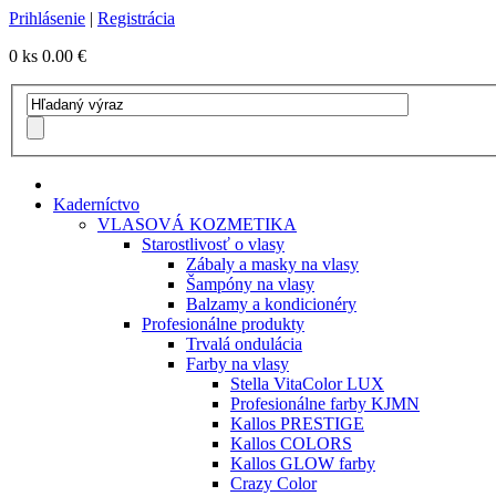
Prihlásenie
|
Registrácia
0 ks
0.00 €
Kaderníctvo
VLASOVÁ KOZMETIKA
Starostlivosť o vlasy
Zábaly a masky na vlasy
Šampóny na vlasy
Balzamy a kondicionéry
Profesionálne produkty
Trvalá ondulácia
Farby na vlasy
Stella VitaColor LUX
Profesionálne farby KJMN
Kallos PRESTIGE
Kallos COLORS
Kallos GLOW farby
Crazy Color