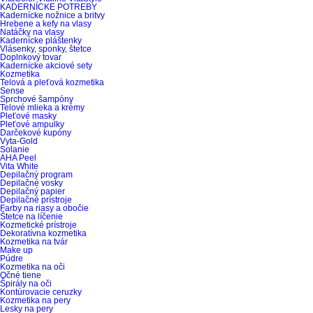
KADERNÍCKE POTREBY
Kadernícke nožnice a britvy
Hrebene a kefy na vlasy
Natáčky na vlasy
Kadernícke pláštenky
Vlásenky, sponky, štetce
Doplnkový tovar
Kadernícke akciové sety
Kozmetika
Telová a pleťová kozmetika
Sense
Sprchové šampóny
Telové mlieka a krémy
Pleťové masky
Pleťové ampulky
Darčekové kupóny
Vyta-Gold
Solanie
AHA Peel
Vita White
Depilačný program
Depilačné vosky
Depilačný papier
Depilačné prístroje
Farby na riasy a obočie
Štetce na líčenie
Kozmetické prístroje
Dekoratívna kozmetika
Kozmetika na tvár
Make up
Púdre
Kozmetika na oči
Očné tiene
Špirály na oči
Kontúrovacie ceruzky
Kozmetika na pery
Lesky na pery