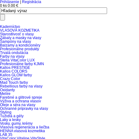
Prihlásenie
|
Registrácia
0 ks
0.00 €
Kaderníctvo
VLASOVÁ KOZMETIKA
Starostlivosť o vlasy
Zábaly a masky na vlasy
Šampóny na vlasy
Balzamy a kondicionéry
Profesionálne produkty
Trvalá ondulácia
Farby na vlasy
Stella VitaColor LUX
Profesionálne farby KJMN
Kallos PRESTIGE
Kallos COLORS
Kallos GLOW farby
Crazy Color
Mad Touch farby
Rebellious farby na vlasy
Oxidanty
Melíre
Farebné a glitrové spreje
Výživa a ochrana vlasov
Oleje a séra na vlasy
Ochranné prípravky na vlasy
Styling
Tužidlá a gély
Laky a lesky
Vosky, gumy, krémy
Vlasová regenerácia a liečba
HENNA vlasová kozmetika
LAB 35
VitaColor Vitaline VitaStyle