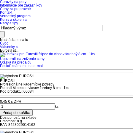
Ceruzky na pery
Informácie pre zákazníkov
Ceny za prepravné
Kontakt
Vernostný program
Kurzy a školenia
Rady a tipy
Nachádzate sa tu:
Úvod
Vlásenky, s...
Eurostil št...
Upozorniť na zníženie ceny
Otázka na predajcu
Poslať známemu na e-mail
EUROStil
Profesionálne kadernícke potreby
Eurostil štipec do vlasov farebný 8 cm - 1ks
Kód produktu: 00084
0.45 €
s DPH
ks
Dostupnosť:
na sklade
Hmotnosť
8 g
EAN
8423029014162