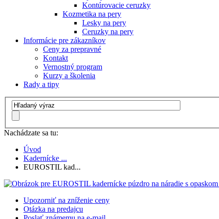
Kontúrovacie ceruzky
Kozmetika na pery
Lesky na pery
Ceruzky na pery
Informácie pre zákazníkov
Ceny za prepravné
Kontakt
Vernostný program
Kurzy a školenia
Rady a tipy
Nachádzate sa tu:
Úvod
Kadernícke ...
EUROSTIL kad...
Upozorniť na zníženie ceny
Otázka na predajcu
Poslať známemu na e-mail