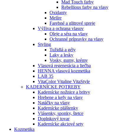
Mad Touch farby
Rebellious farby na vlasy
Oxidanty
Melíre
Farebné a glitrové spreje
Výživa a ochrana vlasov
Oleje a séra na vlasy
Ochranné prípravky na vlasy
Styling
Tužidlá a gély
Laky a lesky
Vosky, gumy, krémy
Vlasová regenerácia a liečba
HENNA vlasová kozmetika
LAB 35
VitaColor Vitaline VitaStyle
KADERNÍCKE POTREBY
Kadernícke nožnice a britvy
Hrebene a kefy na vlasy
Natáčky na vlasy
Kadernícke pláštenky
Vlásenky, sponky, štetce
Doplnkový tovar
Kadernícke akciové sety
Kozmetika