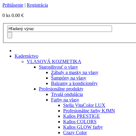
Prihlásenie
|
Registrácia
0 ks
0.00 €
Kaderníctvo
VLASOVÁ KOZMETIKA
Starostlivosť o vlasy
Zábaly a masky na vlasy
Šampóny na vlasy
Balzamy a kondicionéry
Profesionálne produkty
Trvalá ondulácia
Farby na vlasy
Stella VitaColor LUX
Profesionálne farby KJMN
Kallos PRESTIGE
Kallos COLORS
Kallos GLOW farby
Crazy Color