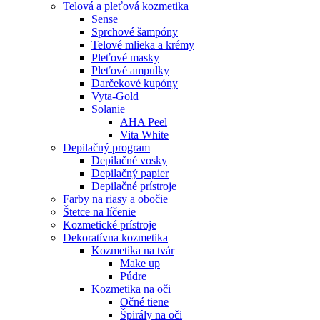
Telová a pleťová kozmetika
Sense
Sprchové šampóny
Telové mlieka a krémy
Pleťové masky
Pleťové ampulky
Darčekové kupóny
Vyta-Gold
Solanie
AHA Peel
Vita White
Depilačný program
Depilačné vosky
Depilačný papier
Depilačné prístroje
Farby na riasy a obočie
Štetce na líčenie
Kozmetické prístroje
Dekoratívna kozmetika
Kozmetika na tvár
Make up
Púdre
Kozmetika na oči
Očné tiene
Špirály na oči