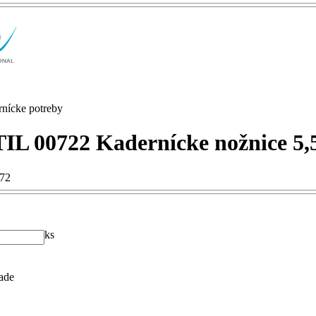
rnícke potreby
L 00722 Kadernícke nožnice 5,
772
ks
ade