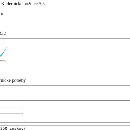
adernícke nožnice 5,5.
 cm
232
rnícke potreby