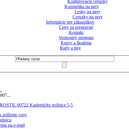
Kontúrovacie ceruzky
Kozmetika na pery
Lesky na pery
Ceruzky na pery
Informácie pre zákazníkov
Ceny za prepravné
Kontakt
Vernostný program
Kurzy a školenia
Rady a tipy
..
07...
 zníženie ceny
edajcu
emu na e-mail