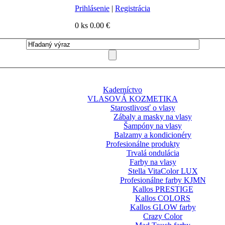
Prihlásenie
|
Registrácia
0 ks
0.00 €
Kaderníctvo
VLASOVÁ KOZMETIKA
Starostlivosť o vlasy
Zábaly a masky na vlasy
Šampóny na vlasy
Balzamy a kondicionéry
Profesionálne produkty
Trvalá ondulácia
Farby na vlasy
Stella VitaColor LUX
Profesionálne farby KJMN
Kallos PRESTIGE
Kallos COLORS
Kallos GLOW farby
Crazy Color