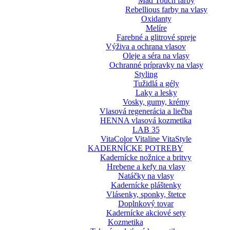
Mad Touch farby
Rebellious farby na vlasy
Oxidanty
Melíre
Farebné a glitrové spreje
Výživa a ochrana vlasov
Oleje a séra na vlasy
Ochranné prípravky na vlasy
Styling
Tužidlá a gély
Laky a lesky
Vosky, gumy, krémy
Vlasová regenerácia a liečba
HENNA vlasová kozmetika
LAB 35
VitaColor Vitaline VitaStyle
KADERNÍCKE POTREBY
Kadernícke nožnice a britvy
Hrebene a kefy na vlasy
Natáčky na vlasy
Kadernícke pláštenky
Vlásenky, sponky, štetce
Doplnkový tovar
Kadernícke akciové sety
Kozmetika