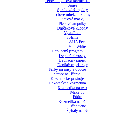
Telová a pleťová kozmetika
Sense
Sprchové šampóny
Telové mlieka a krémy
Pleťové masky
Pleťové ampulky
Darčekové kupóny
Vyta-Gold
Solanie
AHA Peel
Vita White
Depilačný program
Depilačné vosky
Depilačný papier
Depilačné prístroje
Farby na riasy a obočie
Štetce na líčenie
Kozmetické prístroje
Dekoratívna kozmetika
Kozmetika na tvár
Make up
Púdre
Kozmetika na oči
Očné tiene
Špirály na oči