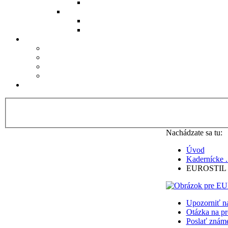
Nachádzate sa tu:
Úvod
Kadernícke .
EUROSTIL 0
Upozorniť na
Otázka na pr
Poslať znám