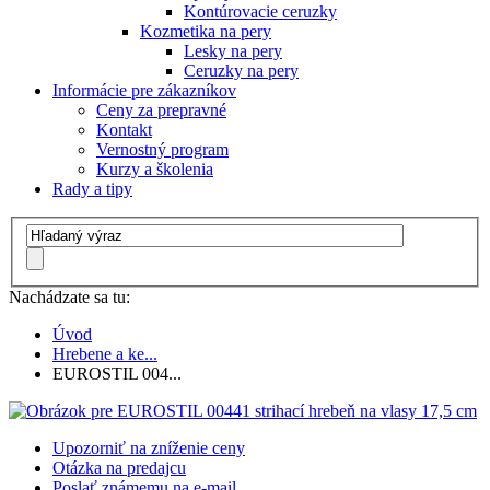
Kontúrovacie ceruzky
Kozmetika na pery
Lesky na pery
Ceruzky na pery
Informácie pre zákazníkov
Ceny za prepravné
Kontakt
Vernostný program
Kurzy a školenia
Rady a tipy
Nachádzate sa tu:
Úvod
Hrebene a ke...
EUROSTIL 004...
Upozorniť na zníženie ceny
Otázka na predajcu
Poslať známemu na e-mail