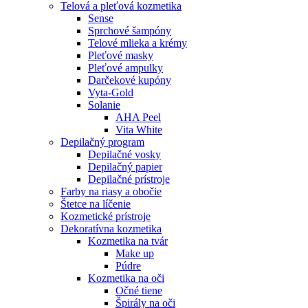
Telová a pleťová kozmetika
Sense
Sprchové šampóny
Telové mlieka a krémy
Pleťové masky
Pleťové ampulky
Darčekové kupóny
Vyta-Gold
Solanie
AHA Peel
Vita White
Depilačný program
Depilačné vosky
Depilačný papier
Depilačné prístroje
Farby na riasy a obočie
Štetce na líčenie
Kozmetické prístroje
Dekoratívna kozmetika
Kozmetika na tvár
Make up
Púdre
Kozmetika na oči
Očné tiene
Špirály na oči