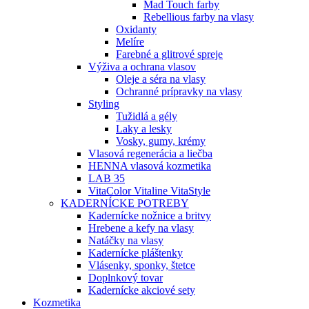
Mad Touch farby
Rebellious farby na vlasy
Oxidanty
Melíre
Farebné a glitrové spreje
Výživa a ochrana vlasov
Oleje a séra na vlasy
Ochranné prípravky na vlasy
Styling
Tužidlá a gély
Laky a lesky
Vosky, gumy, krémy
Vlasová regenerácia a liečba
HENNA vlasová kozmetika
LAB 35
VitaColor Vitaline VitaStyle
KADERNÍCKE POTREBY
Kadernícke nožnice a britvy
Hrebene a kefy na vlasy
Natáčky na vlasy
Kadernícke pláštenky
Vlásenky, sponky, štetce
Doplnkový tovar
Kadernícke akciové sety
Kozmetika