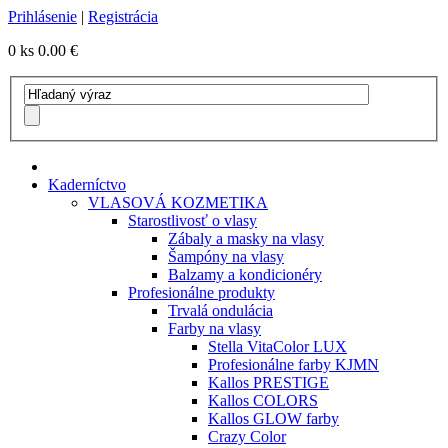
Prihlásenie
|
Registrácia
0 ks
0.00 €
Kaderníctvo
VLASOVÁ KOZMETIKA
Starostlivosť o vlasy
Zábaly a masky na vlasy
Šampóny na vlasy
Balzamy a kondicionéry
Profesionálne produkty
Trvalá ondulácia
Farby na vlasy
Stella VitaColor LUX
Profesionálne farby KJMN
Kallos PRESTIGE
Kallos COLORS
Kallos GLOW farby
Crazy Color